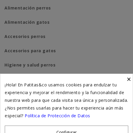
Alimentación perros
Alimentación gatos
Accesorios perros
Accesorios para gatos
Higiene y salud perros
×
Higiene y salud gatos
¡Hola! En Patitas&co usamos cookies para endulzar tu
experiencia y mejorar el rendimiento y la funcionalidad de
Suplementación natural
nuestra web para que cada visita sea única y personalizada.
Otros
¿Nos permites usarlas para hacer tu experiencia aún más
especial?
Política de Protección de Datos
Nuestras tiendas
Configurar