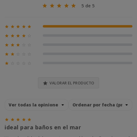
5 de 5





100% (1)





0% (0)





0% (0)





0% (0)





0% (0)

VALORAR EL PRODUCTO





ideal para baños en el mar