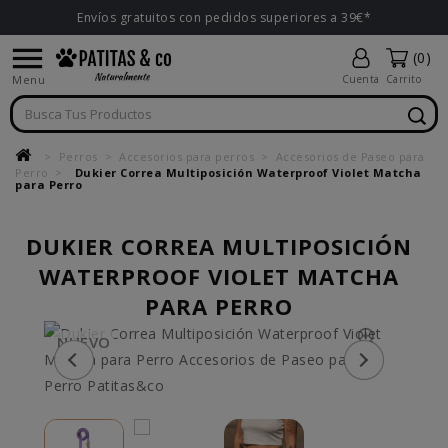
Envíos gratuitos con pedidos superiores a 39€*

(0)
Menu
Cuenta
Carrito
Perros
Accesorios para perros
Accesorios de Paseo para
Perro
Dukier Correa Multiposición Waterproof Violet Matcha
para Perro
DUKIER CORREA MULTIPOSICIÓN
WATERPROOF VIOLET MATCHA
PARA PERRO
NUEVO