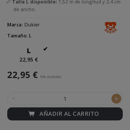
📏
Talla L disponible:
1,52 m de longitud y 2,4 cm
de ancho.
Marca:
Dukier
Tamaño: L
L
22,95 €
22,95 €
IVA incluido
-
+
AÑADIR AL CARRITO