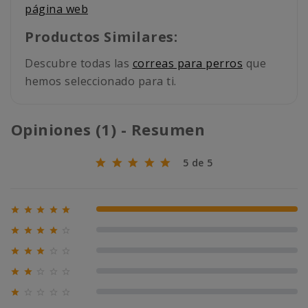
página web
Productos Similares:
Descubre todas las
correas para perros
que
hemos seleccionado para ti.
Opiniones (1) - Resumen
5 de 5





100% (1)





0% (0)





0% (0)





0% (0)





0% (0)