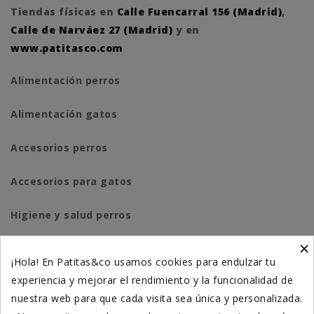
Tiendas físicas en
Calle Fuencarral 156 (Madrid)
,
Calle de Narváez 27 (Madrid)
y en
www.patitasco.com
Alimentación perros
Alimentación gatos
Accesorios perros
Accesorios para gatos
Higiene y salud perros
×
Higiene y salud gatos
¡Hola! En Patitas&co usamos cookies para endulzar tu
experiencia y mejorar el rendimiento y la funcionalidad de
Suplementación natural
nuestra web para que cada visita sea única y personalizada.