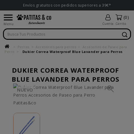
Envíos gratuitos con pedidos superiores a 39€*

(0)
Menu
Cuenta
Carrito
Perros
Accesorios para perros
Accesorios de Paseo para
Perro
Dukier Correa Waterproof Blue Lavander para Perros
DUKIER CORREA WATERPROOF
BLUE LAVANDER PARA PERROS
NUEVO