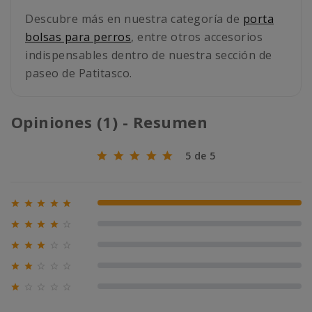
Descubre más en nuestra categoría de
porta
bolsas para perros
, entre otros accesorios
indispensables dentro de nuestra sección de
paseo de Patitasco.
Opiniones (1) - Resumen
5 de 5





100% (1)





0% (0)





0% (0)





0% (0)





0% (0)