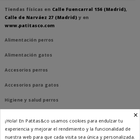
Tiendas físicas en
Calle Fuencarral 156 (Madrid)
,
Calle de Narváez 27 (Madrid)
y en
www.patitasco.com
Alimentación perros
Alimentación gatos
Accesorios perros
Accesorios para gatos
Higiene y salud perros
×
Higiene y salud gatos
¡Hola! En Patitas&co usamos cookies para endulzar tu
experiencia y mejorar el rendimiento y la funcionalidad de
Suplementación natural
nuestra web para que cada visita sea única y personalizada.