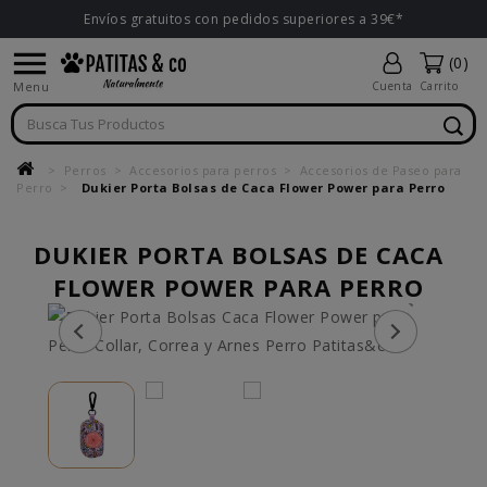
Envíos gratuitos con pedidos superiores a 39€*

(0)
Menu
Cuenta
Carrito
Perros
Accesorios para perros
Accesorios de Paseo para
Perro
Dukier Porta Bolsas de Caca Flower Power para Perro
DUKIER PORTA BOLSAS DE CACA
FLOWER POWER PARA PERRO