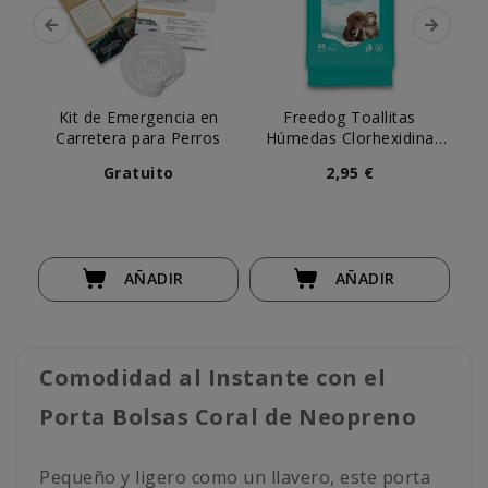
Kit de Emergencia en
Freedog Toallitas
Ed
Carretera para Perros
Húmedas Clorhexidina
D
Pocket (25 ud)
Gratuito
2,95 €
AÑADIR
AÑADIR
Comodidad al Instante con el
Porta Bolsas Coral de Neopreno
Pequeño y ligero como un llavero, este porta