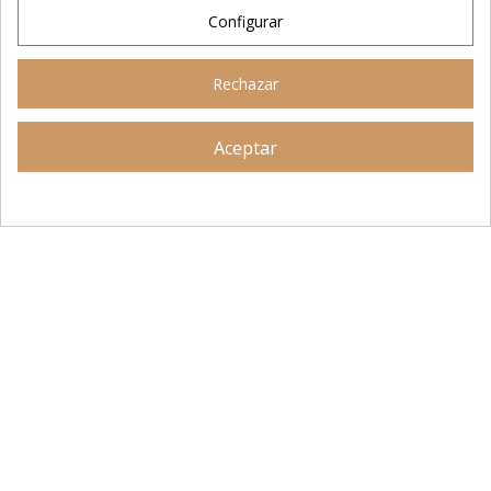
Alimentación perros
Configurar
Alimentación gatos
Rechazar
Accesorios perros
Aceptar
Accesorios para gatos
Asesoramiento personalizado
AÑADIR AL CARRITO
Higiene y salud perros
Higiene y salud gatos
Suplementación natural
Otros
Nuestras tiendas