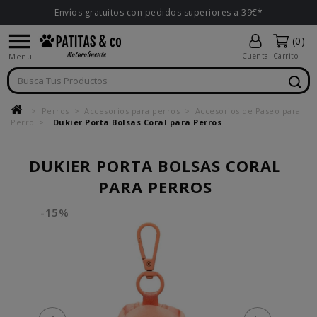
Envíos gratuitos con pedidos superiores a 39€*

(0)
Menu
Cuenta
Carrito
Perros
Accesorios para perros
Accesorios de Paseo para
Perro
Dukier Porta Bolsas Coral para Perros
DUKIER PORTA BOLSAS CORAL
PARA PERROS
-15%