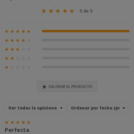
5 de 5





100% (1)





0% (0)





0% (0)





0% (0)





0% (0)

VALORAR EL PRODUCTO





Perfecta