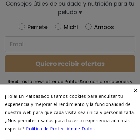
Consejos útiles de cuidado y nutrición para tu
peludo ♥️
Newsletter
Perrete
Michi
Ambos
Email
Quiero recibir ofertas
Recibirás la newsletter de Patitas&co con promociones y
×
contenido útil. Puedes darte de baja en cualquier
momento (ver
política de privacidad
).
¡Hola! En Patitas&co usamos cookies para endulzar tu
experiencia y mejorar el rendimiento y la funcionalidad de
nuestra web para que cada visita sea única y personalizada.
Tiendas físicas en
Calle Fuencarral 156 (Madrid)
,
¿Nos permites usarlas para hacer tu experiencia aún más
Calle de Narváez 27 (Madrid)
y en
especial?
Política de Protección de Datos
www.patitasco.com