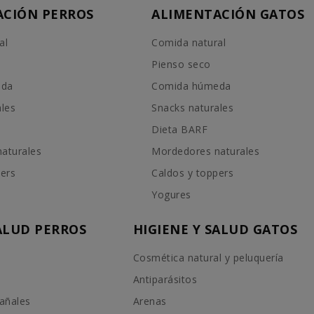
ACIÓN PERROS
ALIMENTACIÓN GATOS
al
Comida natural
Pienso seco
eda
Comida húmeda
ales
Snacks naturales
Dieta BARF
aturales
Mordedores naturales
pers
Caldos y toppers
Yogures
SALUD PERROS
HIGIENE Y SALUD GATOS
Cosmética natural y peluquería
Antiparásitos
añales
Arenas