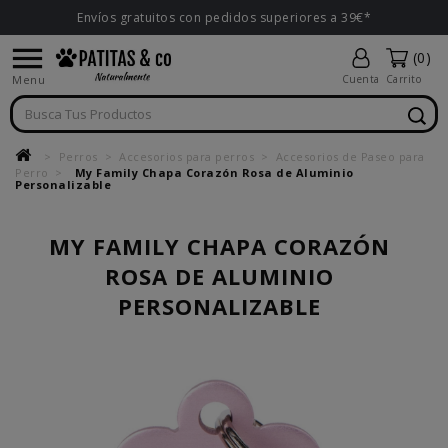
Envíos gratuitos con pedidos superiores a 39€*

(0)
Menu
Cuenta
Carrito
Perros
Accesorios para perros
Accesorios de Paseo para
Perro
My Family Chapa Corazón Rosa de Aluminio
Personalizable
MY FAMILY CHAPA CORAZÓN
ROSA DE ALUMINIO
PERSONALIZABLE