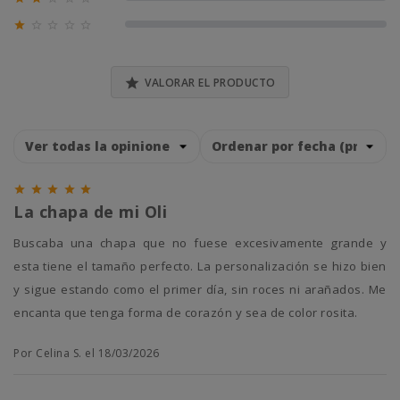
0% (0)





0% (0)

VALORAR EL PRODUCTO





La chapa de mi Oli
Buscaba una chapa que no fuese excesivamente grande y
esta tiene el tamaño perfecto. La personalización se hizo bien
y sigue estando como el primer día, sin roces ni arañados. Me
encanta que tenga forma de corazón y sea de color rosita.
Por Celina S. el 18/03/2026