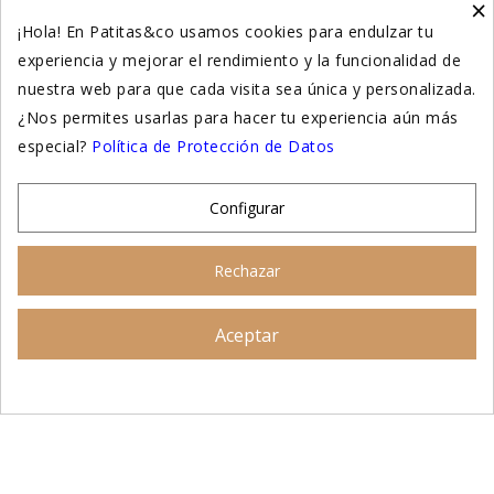
×
Higiene y salud gatos
¡Hola! En Patitas&co usamos cookies para endulzar tu
experiencia y mejorar el rendimiento y la funcionalidad de
Suplementación natural
nuestra web para que cada visita sea única y personalizada.
Otros
¿Nos permites usarlas para hacer tu experiencia aún más
especial?
Política de Protección de Datos
Nuestras tiendas
Configurar
© 2026 - Patitas&co, Alimentación natural y
Rechazar
educación amable
Aceptar
Asesoramiento personalizado