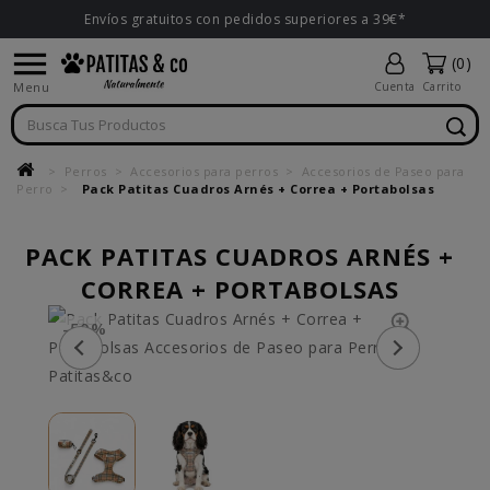
Envíos gratuitos con pedidos superiores a 39€*

(0)
Menu
Cuenta
Carrito
Perros
Accesorios para perros
Accesorios de Paseo para
Perro
Pack Patitas Cuadros Arnés + Correa + Portabolsas
PACK PATITAS CUADROS ARNÉS +
CORREA + PORTABOLSAS
-50%