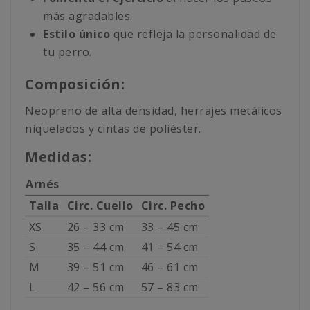
más agradables.
Estilo único
que refleja la personalidad de
tu perro.
Composición:
Neopreno de alta densidad, herrajes metálicos
niquelados y cintas de poliéster.
Medidas:
Arnés
Talla
Circ. Cuello
Circ. Pecho
XS
26 – 33 cm
33 – 45 cm
S
35 – 44 cm
41 – 54 cm
M
39 – 51 cm
46 – 61 cm
L
42 – 56 cm
57 – 83 cm