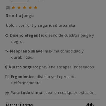
(5)
3 en 1 a Juego
Color, confort y seguridad urbanita
🎨
Diseño elegante:
diseño de cuadros beige y
negro.
🐾
Neopreno suave:
máxima comodidad y
durabilidad.
🔒
Ajuste seguro:
previene escapes indeseados.
🤸‍♂️
Ergonómico:
distribuye la presión
uniformemente.
🌧
Para todo clima:
ideal en cualquier estación.
Marca:
Patitas