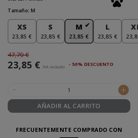
Tamaño: M
XS
S
M
L
X
23,85 €
23,85 €
23,85 €
23,85 €
23,8
47,70 €
23,85 €
- 50% DESCUENTO
IVA incluido
-
+
AÑADIR AL CARRITO
FRECUENTEMENTE COMPRADO CON