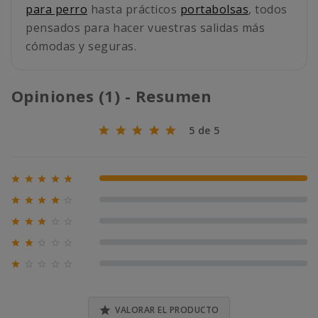
para perro
hasta prácticos
portabolsas
, todos
pensados para hacer vuestras salidas más
cómodas y seguras.
Opiniones (1) - Resumen
5 de 5





100% (1)





0% (0)





0% (0)





0% (0)





0% (0)

VALORAR EL PRODUCTO