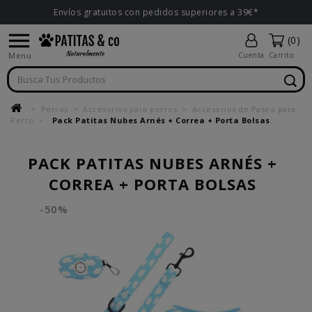
Envíos gratuitos con pedidos superiores a 39€*

(0)
Menu
Cuenta
Carrito
Perros
Accesorios para perros
Accesorios de Paseo para
Perro
Pack Patitas Nubes Arnés + Correa + Porta Bolsas
PACK PATITAS NUBES ARNÉS +
CORREA + PORTA BOLSAS
-50%