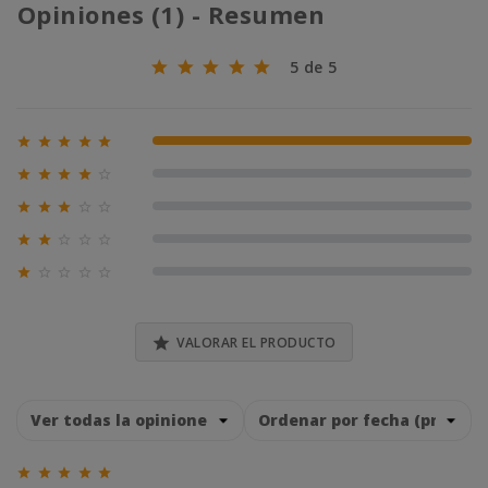
Opiniones (1) - Resumen
5 de 5





100% (1)





0% (0)





0% (0)





0% (0)





0% (0)

VALORAR EL PRODUCTO




