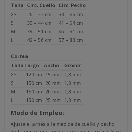
Talla
Circ. Cuello
Circ. Pecho
XS
26 – 33 cm
33 – 45 cm
S
35 – 44 cm
41 – 54 cm
M
39 – 51 cm
46 – 61 cm
L
42 – 56 cm
57 – 83 cm
Correa
Talla
Largo
Ancho
Grosor
XS
120 cm
15 mm
1,8 mm
S
150 cm
20 mm
1,8 mm
M
150 cm
20 mm
1,8 mm
L
150 cm
25 mm
1,8 mm
Modo de Empleo:
Ajusta el arnés a la medida de cuello y pecho
de tu perro, engancha la correa al aro metálico