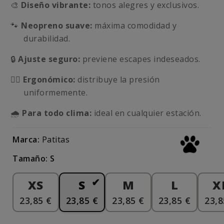
🎨
Diseño vibrante:
tonos alegres y exclusivos.
🐾
Neopreno suave:
máxima comodidad y
durabilidad.
🔒
Ajuste seguro:
previene escapes indeseados.
🤸‍♂️
Ergonómico:
distribuye la presión
uniformemente.
🌧
Para todo clima:
ideal en cualquier estación.
Marca:
Patitas
Tamaño: S
XS
S
M
L
X
23,85 €
23,85 €
23,85 €
23,85 €
23,8