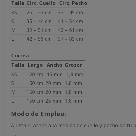
Talla
Circ. Cuello
Circ. Pecho
XS
26 – 33 cm
33 – 45 cm
S
35 – 44 cm
41 – 54 cm
M
39 – 51 cm
46 – 61 cm
L
42 – 56 cm
57 – 83 cm
Correa
Talla
Largo
Ancho
Grosor
XS
120 cm
15 mm
1,8 mm
S
150 cm
20 mm
1,8 mm
M
150 cm
20 mm
1,8 mm
L
150 cm
25 mm
1,8 mm
Modo de Empleo:
Ajusta el arnés a la medida de cuello y pecho de tu 