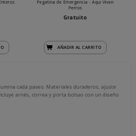
Enteros
Pegatina de Emergencia - Aqui Viven
Yow
Perros
Gratuito
TO
AÑADIR
AL CARRITO
ilumina cada paseo. Materiales duraderos, ajuste
 incluye arnés, correa y porta bolsas con un diseño