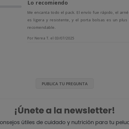
Lo recomiendo
Me encanta todo el pack. El envío fue rápido, el arnés tiene un tacto muy agradable y parece muy seguro. La correa
es ligera y resistente, y el porta bolsas es un plu
recomendable.
Por Nerea T. el 03/07/2025
PUBLICA TU PREGUNTA
¡Únete a la newsletter!
onsejos útiles de cuidado y nutrición para tu pelu