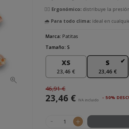
🤸‍♂️
Ergonómico:
distribuye la presi
🌧
Para todo clima:
ideal en cualqui
Marca:
Patitas
Tamaño: S
XS
S
23,46 €
23,46 €
46,91 €
23,46 €
- 50% DES
IVA incluido
-
+