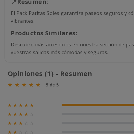
📍Resumen:
El Pack Patitas Soles garantiza paseos seguros y có
vibrantes.
Productos Similares:
Descubre más accesorios en nuestra sección de pa
vuestras salidas más cómodas y seguras.
Opiniones (1) - Resumen
5 de 5





100% (1)





0% (0)





0% (0)




