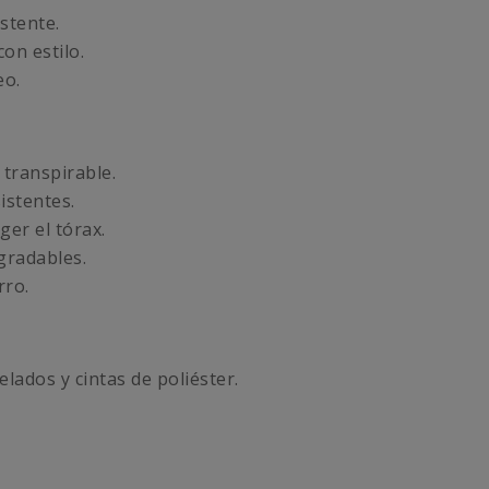
stente.
on estilo.
eo.
 transpirable.
istentes.
ger el tórax.
gradables.
rro.
lados y cintas de poliéster.