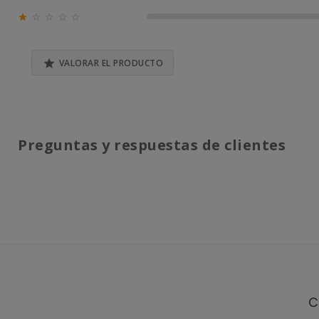
0% (0)





0% (0)

VALORAR EL PRODUCTO
Preguntas y respuestas de clientes
C