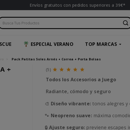
Envíos gratuitos con pedidos superiores a 39€*
SCUE
ESPECIAL VERANO
TOP MARCAS
rro
Pack Patitas Soles Arnés + Correa + Porta Bolsas
A +
(5)
Todos los Accesorios a Juego
Radiante, cómodo y seguro
🎨
Diseño vibrante:
tonos alegres y 
🐾
Neopreno suave:
máxima comodida
🔒
Ajuste seguro:
previene escapes i