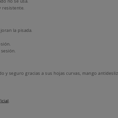
do no se usa.
y resistente.
joran la pisada.
esión.
 sesión.
o y seguro gracias a sus hojas curvas, mango antidesliz
icial
.