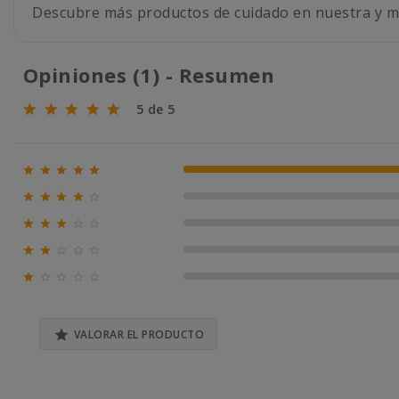
Descubre más productos de cuidado en nuestra y 
Opiniones (1) - Resumen
5 de 5





100% (1)





0% (0)





0% (0)





0% (0)





0% (0)

VALORAR EL PRODUCTO