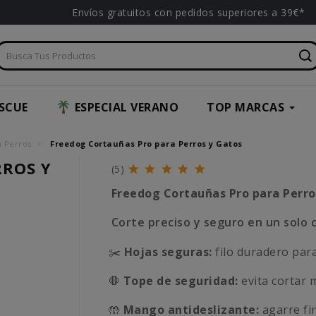
Envíos gratuitos con pedidos superiores a 39€*
SCUE
ESPECIAL VERANO
TOP MARCAS
a Perros
Freedog Cortauñas Pro para Perros y Gatos
RROS Y
(5)
Freedog Cortauñas Pro para Perro
Corte preciso y seguro en un solo c
✂️
Hojas seguras:
filo duradero para
🛑
Tope de seguridad:
evita cortar 
🤲
Mango antideslizante:
agarre fi