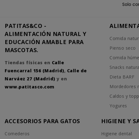
Solo co
PATITAS&CO -
ALIMENT
ALIMENTACIÓN NATURAL Y
Comida natur
EDUCACIÓN AMABLE PARA
Pienso seco
MASCOTAS.
Comida húm
Tiendas físicas en
Calle
Snacks natur
Fuencarral 156 (Madrid)
,
Calle de
Dieta BARF
Narváez 27 (Madrid)
y en
Mordedores n
www.patitasco.com
Caldos y top
Yogures
ACCESORIOS PARA GATOS
HIGIENE Y 
Comederos
Higiene dental