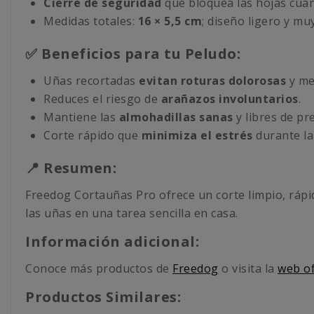
Cierre de seguridad
que bloquea las hojas cuan
Medidas totales:
16 × 5,5 cm
; diseño ligero y mu
✅ Beneficios para tu Peludo:
Uñas recortadas
evitan roturas dolorosas
y me
Reduces el riesgo de
arañazos involuntarios
.
Mantiene las
almohadillas sanas
y libres de pr
Corte rápido que
minimiza el estrés
durante la
📍 Resumen:
Freedog Cortauñas Pro ofrece un corte limpio, rápid
las uñas en una tarea sencilla en casa.
Información adicional:
Conoce más productos de
Freedog
o visita la
web of
Productos Similares: