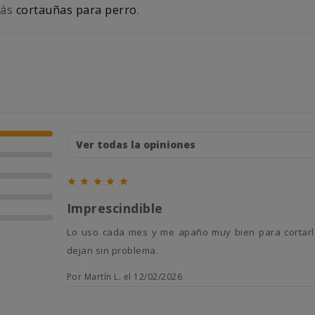
más
cortauñas para perro
.





Imprescindible
Lo uso cada mes y me apaño muy bien para cortarle las uñas a mis gatos. Les acostumbré desde pequeños y se
dejan sin problema.
Por Martín L. el 12/02/2026