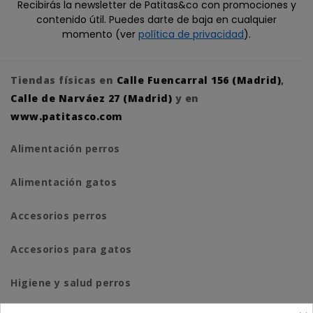
Recibirás la newsletter de Patitas&co con promociones y
contenido útil. Puedes darte de baja en cualquier
momento (ver
política de privacidad
).
Tiendas físicas en
Calle Fuencarral 156 (Madrid)
,
Calle de Narváez 27 (Madrid)
y en
www.patitasco.com
Alimentación perros
Alimentación gatos
Accesorios perros
Accesorios para gatos
Higiene y salud perros