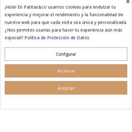
×
Higiene y salud gatos
¡Hola! En Patitas&co usamos cookies para endulzar tu
experiencia y mejorar el rendimiento y la funcionalidad de
Suplementación natural
nuestra web para que cada visita sea única y personalizada.
Otros
¿Nos permites usarlas para hacer tu experiencia aún más
especial?
Política de Protección de Datos
Nuestras tiendas
Configurar
© 2026 - Patitas&co, Alimentación natural y
Rechazar
educación amable
Aceptar
Asesoramiento personalizado