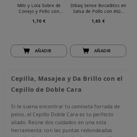
Milo y Lola Sobre de
Dibaq Sense Bocaditos en
Conejo y Pollo con
Salsa de Pollo con Atún
Ta
Arándanos para Gato
para Gato
1,70 €
1,65 €
AÑADIR
AÑADIR
Cepilla, Masajea y Da Brillo con el
Cepillo de Doble Cara
Si te suena encontrar tu camiseta forrada de
pelos, el Cepillo Doble Cara es tu perfecto
aliado. Reúne dos cuidados en una sola
herramienta: con las puntas redondeadas