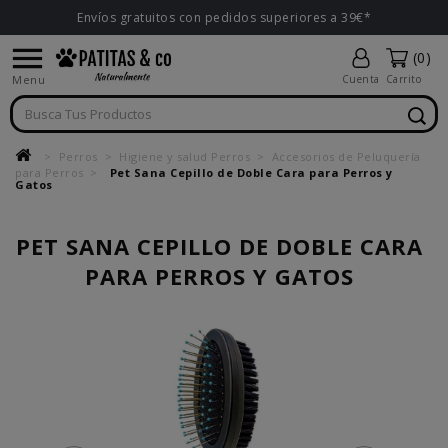
Envíos gratuitos con pedidos superiores a 39€*

(0)
Menu
Cuenta
Carrito
Perros
Higiene y salud Perros
Accesorios de Peluquería
para Perros
Pet Sana Cepillo de Doble Cara para Perros y
Gatos
PET SANA CEPILLO DE DOBLE CARA
PARA PERROS Y GATOS