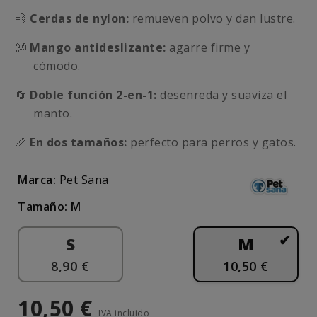
💨
Cerdas de nylon:
remueven polvo y dan lustre.
👐
Mango antideslizante:
agarre firme y
cómodo.
🔄
Doble función 2-en-1:
desenreda y suaviza el
manto.
📏
En dos tamaños
:
perfecto para perros y gatos.
Marca:
Pet Sana
Tamaño: M
S
M
8,90 €
10,50 €
10,50 €
IVA incluido