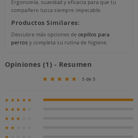
Ergonomía, suavidad y eficacia para que tu
compañero luzca siempre impecable.
Productos Similares:
Descubre más opciones de
cepillos para
perros
y completa su rutina de higiene.
Opiniones (1) - Resumen
5 de 5





100% (1)





0% (0)





0% (0)





0% (0)




