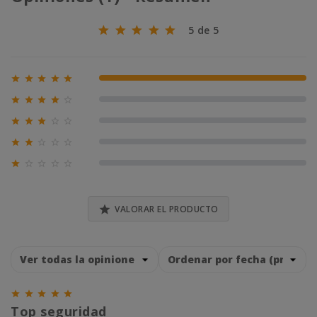
5 de 5





100% (1)





0% (0)





0% (0)





0% (0)





0% (0)

VALORAR EL PRODUCTO





Top seguridad