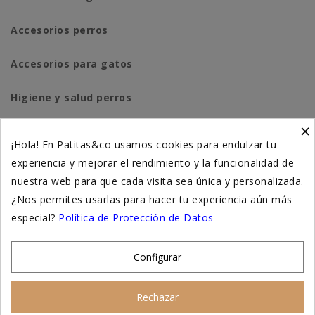
Accesorios perros
Accesorios para gatos
Higiene y salud perros
×
Higiene y salud gatos
¡Hola! En Patitas&co usamos cookies para endulzar tu
experiencia y mejorar el rendimiento y la funcionalidad de
Suplementación natural
nuestra web para que cada visita sea única y personalizada.
Otros
¿Nos permites usarlas para hacer tu experiencia aún más
especial?
Política de Protección de Datos
Nuestras tiendas
Configurar
© 2026 - Patitas&co, Alimentación natural y
Rechazar
educación amable