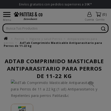
Envíos gratuitos con pedidos superiores a 39€*

(0)
Menu
Cuenta
Carrito
Perros
Higiene y salud Perros
Antiparasitarios para
perros
AdTab Comprimido Masticable Antiparasitario para
Perros de 11-22 kg
ADTAB COMPRIMIDO MASTICABLE
ANTIPARASITARIO PARA PERROS
DE 11-22 KG