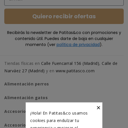
Quiero recibir ofertas
Recibirás la newsletter de Patitas&co con promociones y
contenido útil. Puedes darte de baja en cualquier
momento (ver
política de privacidad
).
Tiendas físicas en
Calle Fuencarral 156 (Madrid)
,
Calle de
Narváez 27 (Madrid)
y en
www.patitasco.com
Alimentación perros
Alimentación gatos
×
Accesorios perros
¡Hola! En Patitas&co usamos
cookies para endulzar tu
Accesorios para gatos
experiencia y mejorar el