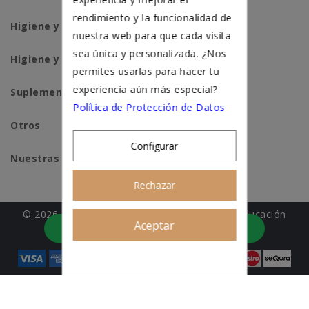
rendimiento y la funcionalidad de
Higiene y salud perros
nuestra web para que cada visita
sea única y personalizada. ¿Nos
Higiene y salud gatos
permites usarlas para hacer tu
experiencia aún más especial?
Suplementación natural
Política de Protección de Datos
Otros
Configurar
Nuestras tiendas
Rechazar
© 2026 - Patitas&co, Alimentación natural y educación
Aceptar
Asesoramiento personalizado
amable