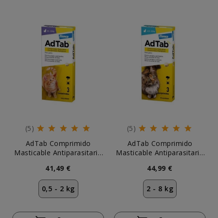
(5)
(5)
AdTab Comprimido
AdTab Comprimido
Masticable Antiparasitario
Masticable Antiparasitario
para Gato 0,5-2 kg (3 uds)
para Gato 2-8 kg (3 uds)
41,49 €
44,99 €
0,5 - 2 kg
2 - 8 kg