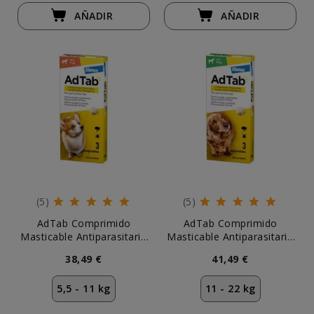
AÑADIR
AÑADIR
(5)
(5)
AdTab Comprimido
AdTab Comprimido
Masticable Antiparasitario
Masticable Antiparasitario
para Perros 5,5-11 kg (3
para Perros 11-22 kg (3 uds)
38,49 €
41,49 €
uds)
5,5 - 11 kg
11 - 22 kg