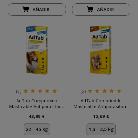
AÑADIR
AÑADIR
(5)
(5)
AdTab Comprimido
AdTab Comprimido
Masticable Antiparasitario
Masticable Antiparasitario
para Perros 22-45 kg (3 uds)
para Perros 1,3-2,5 kg
43,99 €
12,69 €
22 - 45 kg
1,3 - 2,5 kg