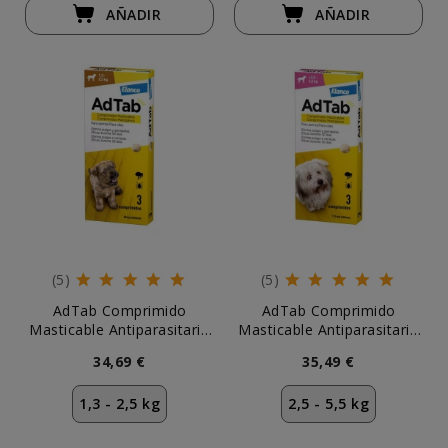
AÑADIR
AÑADIR
(5)
(5)
AdTab Comprimido
AdTab Comprimido
Masticable Antiparasitario
Masticable Antiparasitario
para Perros 1,3-2,5 kg (3
para Perros 2,5-5,5 kg (3
34,69 €
35,49 €
uds)
uds)
1,3 - 2,5 kg
2,5 - 5,5 kg