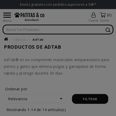
Envíos gratuitos con pedidos superiores a 39€*

(0)
Menu
Cuenta
Carrito
Marcas
AdTab
PRODUCTOS DE ADTAB
AdTab® es un comprimido masticable antiparasitario para
perros y gatos que elimina pulgas y garrapatas de forma
rápida y protege durante 30 días.
Ordenar por:

Relevancia
FILTRAR
Mostrando 1-14 de 14 artículo(s)