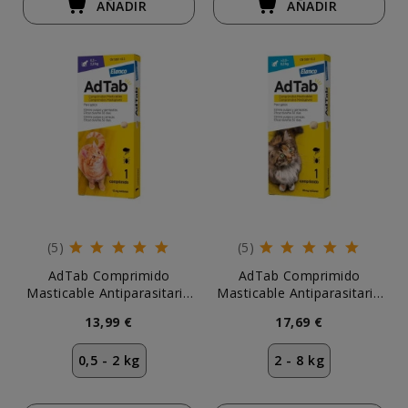
AÑADIR
AÑADIR
(5)
(5)
AdTab Comprimido
AdTab Comprimido
Masticable Antiparasitario
Masticable Antiparasitario
para Gato 0,5-2 kg
para Gato 2-8 kg
13,99 €
17,69 €
0,5 - 2 kg
2 - 8 kg