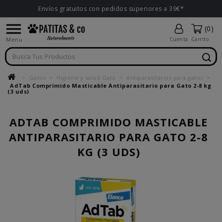
Envíos gratuitos con pedidos superiores a 39€*

(0)
Menu
Cuenta
Carrito
Gatos
Higiene y salud Gato
Antiparasitarios para gatos
AdTab Comprimido Masticable Antiparasitario para Gato 2-8 kg
(3 uds)
ADTAB COMPRIMIDO MASTICABLE
ANTIPARASITARIO PARA GATO 2-8
KG (3 UDS)