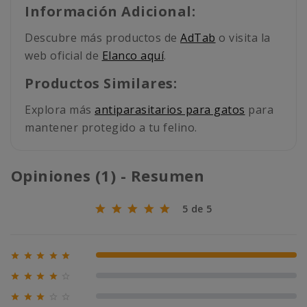
Información Adicional:
Descubre más productos de
AdTab
o visita la
web oficial de
Elanco aquí
.
Productos Similares:
Explora más
antiparasitarios para gatos
para
mantener protegido a tu felino.
Opiniones (1) - Resumen
5 de 5





100% (1)





0% (0)





0% (0)