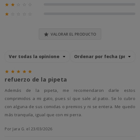





0% (0)





0% (0)

VALORAR EL PRODUCTO





refuerzo de la pipeta
Además de la pipeta, me recomendaron darle estos
comprimidos a mi gato, pues sí que sale al patio. Se lo cubro
con alguna de sus comidas o premios y ni se entera. Me quedo
más tranquila, igual que con mi perra.
Por Jara G. el 23/03/2026