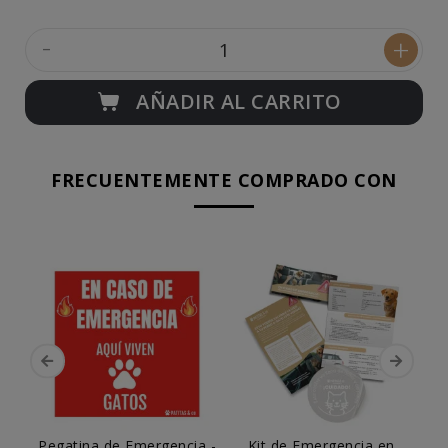
-
+
AÑADIR AL CARRITO
FRECUENTEMENTE COMPRADO CON
Pegatina de Emergencia -
Kit de Emergencia en
Sc