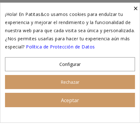
×
Higiene y salud gatos
¡Hola! En Patitas&co usamos cookies para endulzar tu
experiencia y mejorar el rendimiento y la funcionalidad de
Suplementación natural
nuestra web para que cada visita sea única y personalizada.
Otros
¿Nos permites usarlas para hacer tu experiencia aún más
especial?
Política de Protección de Datos
Nuestras tiendas
Configurar
© 2026 - Patitas&co, Alimentación natural y
Rechazar
educación amable
Aceptar
Asesoramiento personalizado