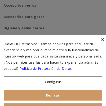
Accesorios perros
Accesorios para gatos
Higiene y salud perros
×
Higiene y salud gatos
¡Hola! En Patitas&co usamos cookies para endulzar tu
experiencia y mejorar el rendimiento y la funcionalidad de
Suplementación natural
nuestra web para que cada visita sea única y personalizada.
Otros
¿Nos permites usarlas para hacer tu experiencia aún más
especial?
Política de Protección de Datos
Nuestras tiendas
Configurar
© 2026 - Patitas&co, Alimentación natural y
Rechazar
educación amable