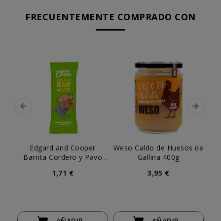
FRECUENTEMENTE COMPRADO CON
Edgard and Cooper
Weso Caldo de Huesos de
Ke
Barrita Cordero y Pavo
Gallina 400g
para Perro
1,71 €
3,95 €
AÑADIR
AÑADIR