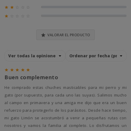
0% (0)





0% (0)





0% (0)

VALORAR EL PRODUCTO





Buen complemento
He comprado estas chuches masticables para mi perro y mi
gato (por supuesto, para cada uno las suyas). Salimos mucho
al campo en primavera y una amiga me dijo que era un buen
refuerzo para protegerlo de los parásitos. Desde hace tiempo,
mi gato Limón se acostumbró a venir a pequeñas rutas con
nosotros y vamos la familia al completo. Lo disfrutamos un