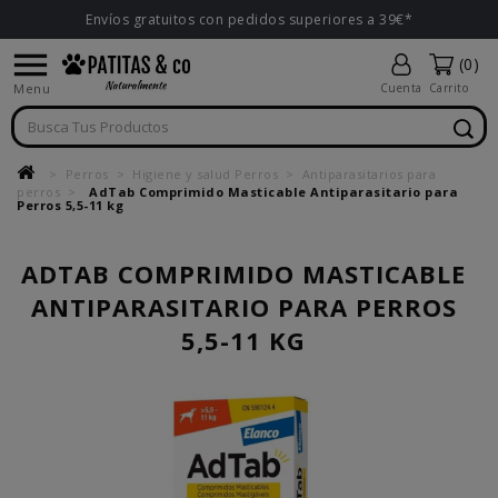
Envíos gratuitos con pedidos superiores a 39€*

(0)
Menu
Cuenta
Carrito
Perros
Higiene y salud Perros
Antiparasitarios para
perros
AdTab Comprimido Masticable Antiparasitario para
Perros 5,5-11 kg
ADTAB COMPRIMIDO MASTICABLE
ANTIPARASITARIO PARA PERROS
5,5-11 KG