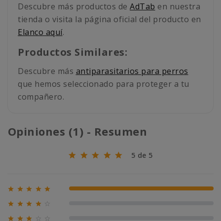
Descubre más productos de
AdTab
en nuestra
tienda o visita la página oficial del producto en
Elanco aquí
.
Productos Similares:
Descubre más
antiparasitarios para perros
que hemos seleccionado para proteger a tu
compañero.
Opiniones (1) - Resumen
5 de 5





100% (1)





0% (0)




