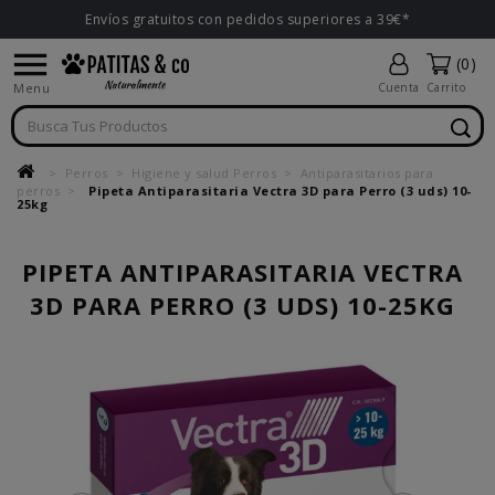
Envíos gratuitos con pedidos superiores a 39€*

(0)
Menu
Cuenta
Carrito
Perros
Higiene y salud Perros
Antiparasitarios para
perros
Pipeta Antiparasitaria Vectra 3D para Perro (3 uds) 10-
25kg
PIPETA ANTIPARASITARIA VECTRA
3D PARA PERRO (3 UDS) 10-25KG