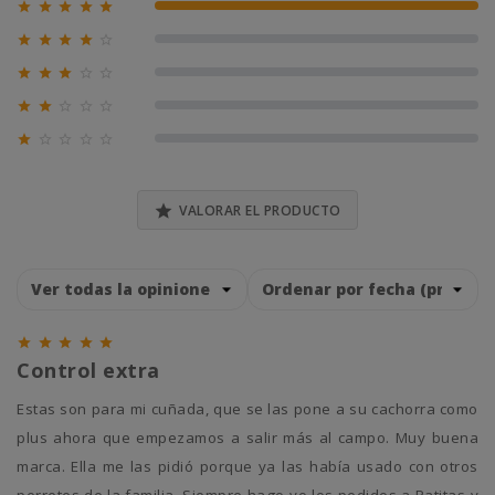





100% (1)





0% (0)





0% (0)





0% (0)





0% (0)

VALORAR EL PRODUCTO





Control extra
Estas son para mi cuñada, que se las pone a su cachorra como
plus ahora que empezamos a salir más al campo. Muy buena
marca. Ella me las pidió porque ya las había usado con otros