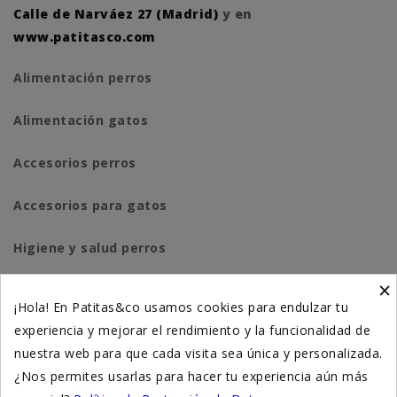
Calle de Narváez 27 (Madrid)
y en
www.patitasco.com
Alimentación perros
Alimentación gatos
Accesorios perros
Accesorios para gatos
Higiene y salud perros
×
Higiene y salud gatos
¡Hola! En Patitas&co usamos cookies para endulzar tu
experiencia y mejorar el rendimiento y la funcionalidad de
Suplementación natural
nuestra web para que cada visita sea única y personalizada.
Otros
¿Nos permites usarlas para hacer tu experiencia aún más