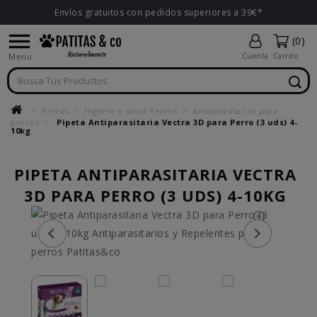
Envíos gratuitos con pedidos superiores a 39€*

(0)
Menu
Cuenta
Carrito
Perros
Higiene y salud Perros
Antiparasitarios para
perros
Pipeta Antiparasitaria Vectra 3D para Perro (3 uds) 4-
10kg
PIPETA ANTIPARASITARIA VECTRA
3D PARA PERRO (3 UDS) 4-10KG