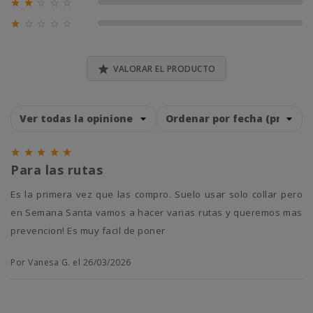





0% (0)





0% (0)

VALORAR EL PRODUCTO





Para las rutas
Es la primera vez que las compro. Suelo usar solo collar pero
en Semana Santa vamos a hacer varias rutas y queremos mas
prevencion! Es muy facil de poner
Por Vanesa G. el 26/03/2026