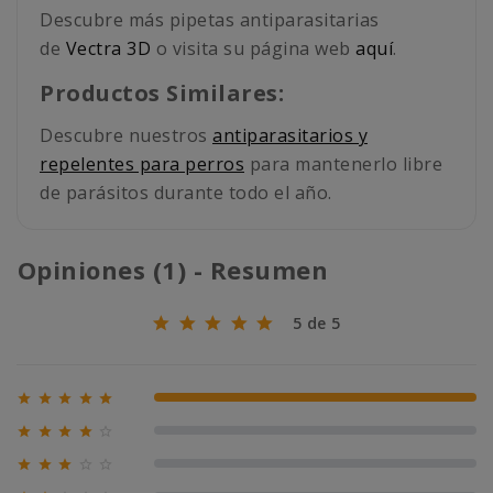
Descubre más pipetas antiparasitarias
de
Vectra 3D
o visita su página web
aquí
.
Productos Similares:
Descubre nuestros
antiparasitarios y
repelentes para perros
para mantenerlo libre
de parásitos durante todo el año.
Opiniones (1) - Resumen
5 de 5





100% (1)





0% (0)





0% (0)