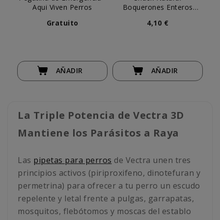
Aqui Viven Perros
Boquerones Enteros
Me
Patitas
Gratuito
4,10 €
AÑADIR
AÑADIR
La Triple Potencia de Vectra 3D
Mantiene los Parásitos a Raya
Las
pipetas para perros
de Vectra unen tres
principios activos (piriproxifeno, dinotefuran y
permetrina) para ofrecer a tu perro un escudo
repelente y letal frente a pulgas, garrapatas,
mosquitos, flebótomos y moscas del establo