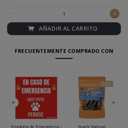
-
+
AÑADIR AL CARRITO
FRECUENTEMENTE COMPRADO CON
Pegatina de Emergencia -
Snack Natural
P