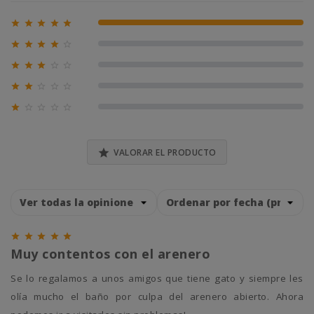





100% (1)





0% (0)





0% (0)





0% (0)





0% (0)

VALORAR EL PRODUCTO





Muy contentos con el arenero
Se lo regalamos a unos amigos que tiene gato y siempre les
olía mucho el baño por culpa del arenero abierto. Ahora