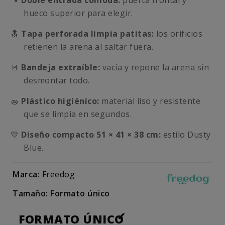
🐾
Doble entrada cómoda:
puerta frontal y
hueco superior para elegir.
🔝
Tapa perforada limpia patitas:
los orificios
retienen la arena al saltar fuera.
🚪
Bandeja extraíble:
vacía y repone la arena sin
desmontar todo.
🧽
Plástico higiénico:
material liso y resistente
que se limpia en segundos.
💙
Diseño compacto 51 × 41 × 38 cm:
estilo Dusty
Blue.
Marca:
Freedog
Tamaño: Formato único
FORMATO ÚNICO