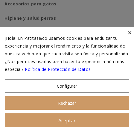
Accesorios para gatos
Higiene y salud perros
×
Higiene y salud gatos
¡Hola! En Patitas&co usamos cookies para endulzar tu
experiencia y mejorar el rendimiento y la funcionalidad de
Suplementación natural
nuestra web para que cada visita sea única y personalizada.
Otros
¿Nos permites usarlas para hacer tu experiencia aún más
especial?
Política de Protección de Datos
Nuestras tiendas
Configurar
© 2026 - Patitas&co, Alimentación natural y
Rechazar
educación amable
Aceptar
Asesoramiento personalizado