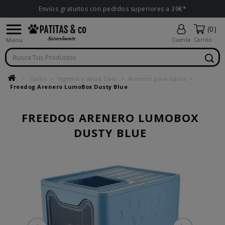
Envíos gratuitos con pedidos superiores a 39€*

(0)
Menu
Cuenta
Carrito
Gatos
Higiene y salud Gato
Arenero para Gatos
Freedog Arenero LumoBox Dusty Blue
FREEDOG ARENERO LUMOBOX
DUSTY BLUE