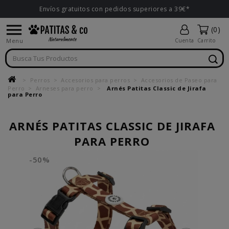
Envíos gratuitos con pedidos superiores a 39€*

(0)
Menu
Cuenta
Carrito
Perros
Accesorios para perros
Accesorios de Paseo para
Perro
Arneses para perro
Arnés Patitas Classic de Jirafa
para Perro
ARNÉS PATITAS CLASSIC DE JIRAFA
PARA PERRO
-50%