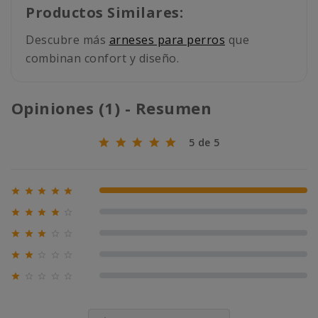
Productos Similares:
Descubre más
arneses para perros
que
combinan confort y diseño.
Opiniones (1) - Resumen
5 de 5





100% (1)





0% (0)





0% (0)





0% (0)





0% (0)