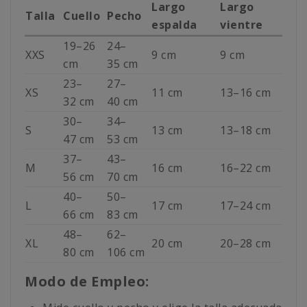
Largo
Largo
Talla
Cuello
Pecho
espalda
vientre
19–26
24–
XXS
9 cm
9 cm
cm
35 cm
23–
27–
XS
11 cm
13–16 cm
32 cm
40 cm
30–
34–
S
13 cm
13–18 cm
47 cm
53 cm
37–
43–
M
16 cm
16–22 cm
56 cm
70 cm
40–
50–
L
17 cm
17–24 cm
66 cm
83 cm
48–
62–
XL
20 cm
20–28 cm
80 cm
106 cm
Modo de Empleo: