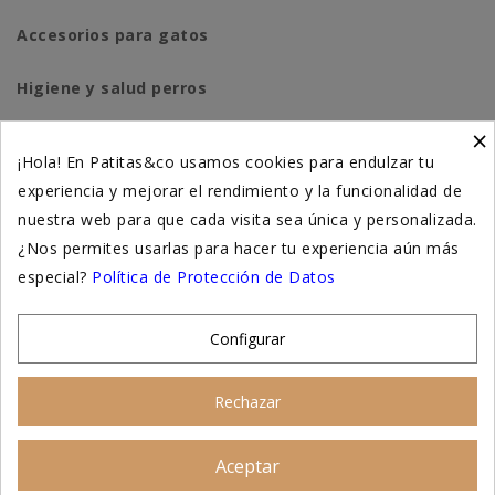
Accesorios para gatos
Higiene y salud perros
×
Higiene y salud gatos
¡Hola! En Patitas&co usamos cookies para endulzar tu
experiencia y mejorar el rendimiento y la funcionalidad de
Suplementación natural
nuestra web para que cada visita sea única y personalizada.
Otros
¿Nos permites usarlas para hacer tu experiencia aún más
especial?
Política de Protección de Datos
Nuestras tiendas
Configurar
© 2026 - Patitas&co, Alimentación natural y
Rechazar
educación amable
Aceptar