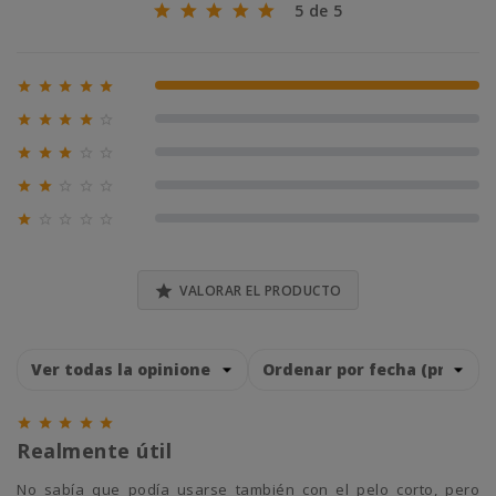
5 de 5





100% (1)





0% (0)





0% (0)





0% (0)





0% (0)

VALORAR EL PRODUCTO





Realmente útil
No sabía que podía usarse también con el pelo corto, pero