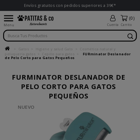
Envíos gratuitos con pedidos superiores a 39€*

(0)
Menu
Cuenta
Carrito
Gatos
Higiene y salud Gato
Cosmética natural y
peluquería gatos
Cepillo para gatos
FURminator Deslanador
de Pelo Corto para Gatos Pequeños
FURMINATOR DESLANADOR DE
PELO CORTO PARA GATOS
PEQUEÑOS
NUEVO