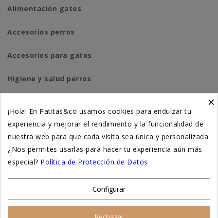
Alimentación gatos
Accesorios perros
Accesorios para gatos
Higiene y salud perros
×
Higiene y salud gatos
¡Hola! En Patitas&co usamos cookies para endulzar tu
experiencia y mejorar el rendimiento y la funcionalidad de
Suplementación natural
nuestra web para que cada visita sea única y personalizada.
Otros
¿Nos permites usarlas para hacer tu experiencia aún más
especial?
Política de Protección de Datos
Nuestras tiendas
Configurar
© 2026 - Patitas&co, Alimentación natural y
Rechazar