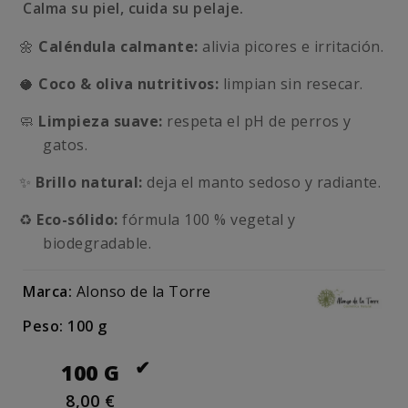
Calma su piel, cuida su pelaje.
🌼
Caléndula calmante:
alivia picores e irritación.
🥥
Coco & oliva nutritivos:
limpian sin resecar.
🧼
Limpieza suave:
respeta el pH de perros y
gatos.
✨
Brillo natural:
deja el manto sedoso y radiante.
♻️
Eco-sólido:
fórmula 100 % vegetal y
biodegradable.
Marca:
Alonso de la Torre
Peso: 100 g
100 G
8,00 €