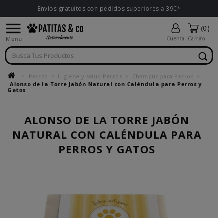
Envíos gratuitos con pedidos superiores a 39€*

(0)
Menu
Cuenta
Carrito
Perros
Higiene y salud Perros
Champús para Perros
Alonso de la Torre Jabón Natural con Caléndula para Perros y
Gatos
ALONSO DE LA TORRE JABÓN
NATURAL CON CALÉNDULA PARA
PERROS Y GATOS