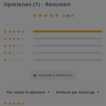
Opiniones (1) - Resumen
5 de 5





100% (1)





0% (0)





0% (0)





0% (0)





0% (0)

VALORAR EL PRODUCTO




