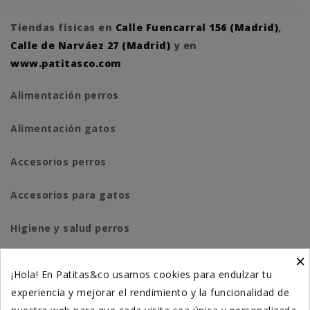
Tiendas físicas en
Calle Fuencarral 156 (Madrid)
,
Calle de Narváez 27 (Madrid)
y en
www.patitasco.com
Alimentación perros
Alimentación gatos
Accesorios perros
Accesorios para gatos
Higiene y salud perros
×
Higiene y salud gatos
¡Hola! En Patitas&co usamos cookies para endulzar tu
experiencia y mejorar el rendimiento y la funcionalidad de
Suplementación natural