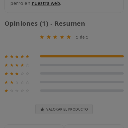
perro en
nuestra web
.
Opiniones (1) - Resumen
5 de 5





100% (1)





0% (0)





0% (0)





0% (0)





0% (0)

VALORAR EL PRODUCTO