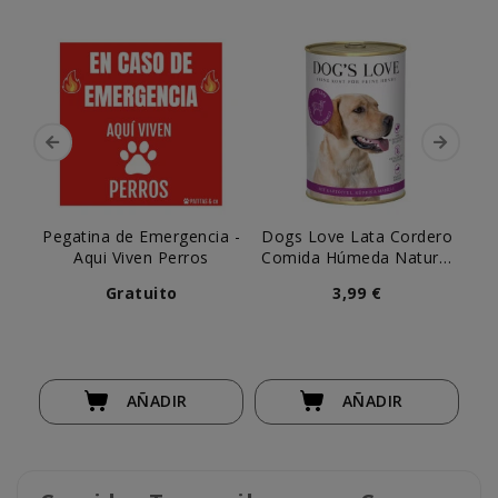
Pegatina de Emergencia -
Dogs Love Lata Cordero
Aqui Viven Perros
Comida Húmeda Natural
Ga
para Perro
Gratuito
3,99 €
AÑADIR
AÑADIR