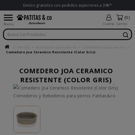
Envíos gratuitos con pedidos superiores a 39€*

(0)
Menu
Cuenta
Carrito
Perros
Accesorios para perros
Comederos para perros
Comedero Joa Ceramico Resistente (Color Gris)
COMEDERO JOA CERAMICO
RESISTENTE (COLOR GRIS)