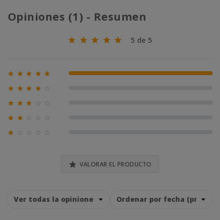
Opiniones (1) - Resumen
5 de 5





100% (1)





0% (0)





0% (0)





0% (0)





0% (0)

VALORAR EL PRODUCTO