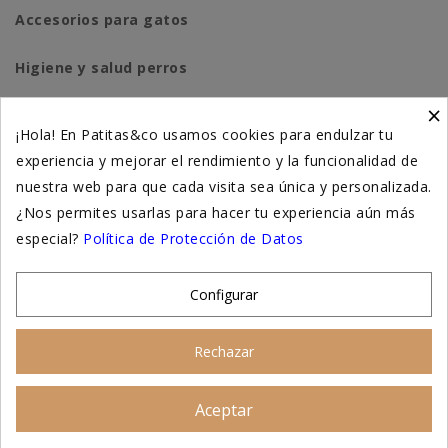
Accesorios para gatos
Higiene y salud perros
×
Higiene y salud gatos
¡Hola! En Patitas&co usamos cookies para endulzar tu
experiencia y mejorar el rendimiento y la funcionalidad de
Suplementación natural
nuestra web para que cada visita sea única y personalizada.
Otros
¿Nos permites usarlas para hacer tu experiencia aún más
especial?
Política de Protección de Datos
Nuestras tiendas
Configurar
© 2026 - Patitas&co, Alimentación natural y
Rechazar
educación amable
Aceptar
Asesoramiento personalizado