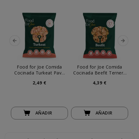
Food for Joe Comida
Food for Joe Comida
Cocinada Turkeat Pavo
Cocinada Beefit Ternera
Coc
para Perro
para Perro
2,49 €
4,39 €
AÑADIR
AÑADIR