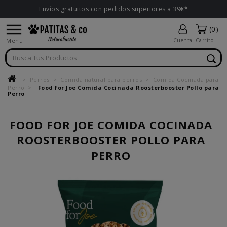
Envíos gratuitos con pedidos superiores a 39€*

(0)
Menu
Cuenta
Carrito
Perros
Comida natural para perros
Comida Cocinada para
Perro
Food for Joe Comida Cocinada Roosterbooster Pollo para
Perro
FOOD FOR JOE COMIDA COCINADA
ROOSTERBOOSTER POLLO PARA
PERRO