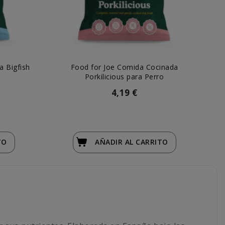
a Bigfish
Food for Joe Comida Cocinada
Na
Porkilicious para Perro
4,19 €
TO
AÑADIR
AL CARRITO