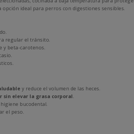
eleccionadas, cocinada a baja temperatura para proteger
a opción ideal para perros con digestiones sensibles.
do.
a regular el tránsito.
 y beta-carotenos.
tasio.
ticos.
aludable
y reduce el volumen de las heces.
 sin elevar la grasa corporal
.
 higiene bucodental.
r el peso.