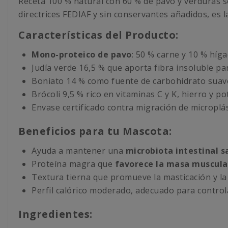
Receta 100 % natural con 60 % de pavo y verduras s
directrices FEDIAF y sin conservantes añadidos, es l
Características del Producto:
Mono-proteico de pavo
: 50 % carne y 10 % híga
Judía verde 16,5 % que aporta fibra insoluble par
Boniato 14 % como fuente de carbohidrato suave
Brócoli 9,5 % rico en vitaminas C y K, hierro y po
Envase certificado contra migración de microplás
Beneficios para tu Mascota:
Ayuda a mantener una
microbiota intestinal s
Proteína magra que
favorece la masa muscular
Textura tierna que promueve la masticación y la
Perfil calórico moderado, adecuado para controla
Ingredientes: