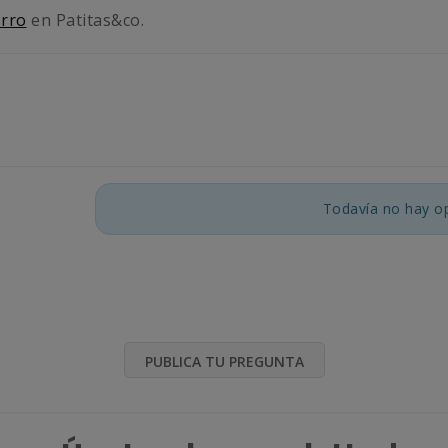
erro
en Patitas&co.
Todavía no hay op
PUBLICA TU PREGUNTA