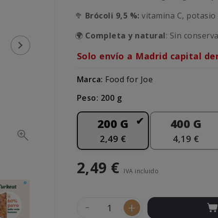
🥦
Brócoli 9,5 %:
vitamina C, potasio 
🌍
Completa y natural
: Sin conserv
Solo envío a Madrid capital de
Marca:
Food for Joe
Peso: 200 g
200 G
400 G
2,49 €
4,19 €
2,49 €
IVA incluido
-
+