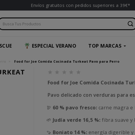
Envíos gratuitos con pedidos superiores a 39€*
SCUE
ESPECIAL VERANO
TOP MARCAS
erro
Food for Joe Comida Cocinada Turkeat Pavo para Perro
URKEAT
Food for Joe Comida Cocinada Tur
Pavo delicado con verduras para e
🦃
60 % pavo fresco:
carne magra e 
🌱
Judía verde 16,5 %:
fibra suave y 
🍠
Boniato 14 %:
energía digerible y