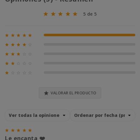
5 de 5





100% (3)





0% (0)





0% (0)





0% (0)





0% (0)

VALORAR EL PRODUCTO





Le encanta ❤️