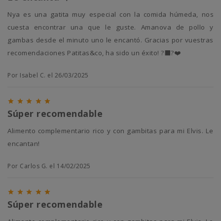
Nya es una gatita muy especial con la comida húmeda, nos
cuesta encontrar una que le guste. Amanova de pollo y
gambas desde el minuto uno le encantó. Gracias por vuestras
recomendaciones Patitas&co, ha sido un éxito! ?‍⬛?❤️
Por Isabel C. el 26/03/2025





Súper recomendable
Alimento complementario rico y con gambitas para mi Elvis. Le
encantan!
Por Carlos G. el 14/02/2025





Súper recomendable