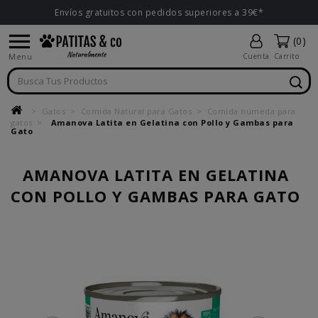
Envíos gratuitos con pedidos superiores a 39€*

(0)
Menu
Cuenta
Carrito
Gatos
Comida Natural para Gatos
Comida húmeda para
gatos
Amanova Latita en Gelatina con Pollo y Gambas para
Gato
AMANOVA LATITA EN GELATINA
CON POLLO Y GAMBAS PARA GATO