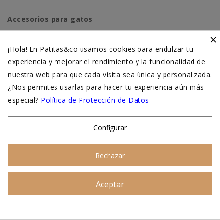
Accesorios para gatos
×
Higiene y salud perros
¡Hola! En Patitas&co usamos cookies para endulzar tu
experiencia y mejorar el rendimiento y la funcionalidad de
Higiene y salud gatos
nuestra web para que cada visita sea única y personalizada.
¿Nos permites usarlas para hacer tu experiencia aún más
Suplementación natural
especial?
Política de Protección de Datos
Otros
Configurar
Nuestras tiendas
Rechazar
© 2026 - Patitas&co, Alimentación natural y
Aceptar
educación amable
Asesoramiento personalizado