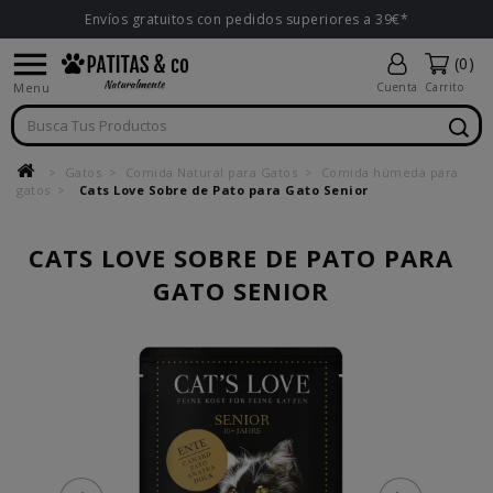
Envíos gratuitos con pedidos superiores a 39€*

(0)
Menu
Cuenta
Carrito
Gatos
Comida Natural para Gatos
Comida húmeda para
gatos
Cats Love Sobre de Pato para Gato Senior
CATS LOVE SOBRE DE PATO PARA
GATO SENIOR