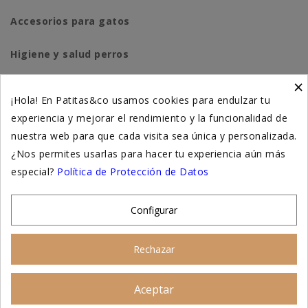
Accesorios para gatos
Higiene y salud perros
×
Higiene y salud gatos
¡Hola! En Patitas&co usamos cookies para endulzar tu
experiencia y mejorar el rendimiento y la funcionalidad de
Suplementación natural
nuestra web para que cada visita sea única y personalizada.
Otros
¿Nos permites usarlas para hacer tu experiencia aún más
especial?
Política de Protección de Datos
Nuestras tiendas
Configurar
© 2026 - Patitas&co, Alimentación natural y
Rechazar
educación amable
Aceptar