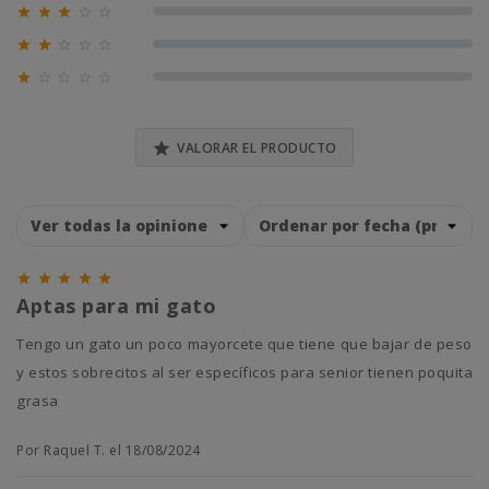





0% (0)





0% (0)





0% (0)

VALORAR EL PRODUCTO





Aptas para mi gato
Tengo un gato un poco mayorcete que tiene que bajar de peso
y estos sobrecitos al ser específicos para senior tienen poquita
grasa
Por Raquel T. el 18/08/2024