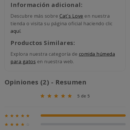
Información adicional:
Descubre más sobre
Cat´s Love
en nuestra
tienda o visita su página oficial haciendo clic
aquí.
Productos Similares:
Explora nuestra categoría de
comida húmeda
para gatos
en nuestra web.
Opiniones (2) - Resumen
5 de 5





100% (2)





0% (0)