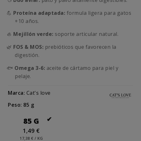
🦆
Dúo aviar:
pato y pavo altamente digestibles.
💪
Proteína adaptada:
formula ligera para gatos
+10 años.
🦪
Mejillón verde:
soporte articular natural.
🌿
FOS & MOS:
prebióticos que favorecen la
digestión.
🐟
Omega 3-6:
aceite de cártamo para piel y
pelaje.
Marca:
Cat's love
Peso: 85 g
85 G
1,49 €
17,38 € / KG