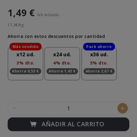
1,49 €
IVA incluido
17,3€/kg
Ahorra con estos descuentos por cantidad
x12 ud.
x24 ud.
x36 ud.
3% dto.
4% dto.
5% dto.
Ahorra 0,53 €
Ahorra 1,43 €
Ahorra 2,67 €
-
+
AÑADIR AL CARRITO