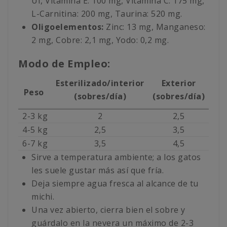
UI, Vitamina E: 100 mg, Vitamina C: 175 mg,
L-Carnitina: 200 mg, Taurina: 520 mg.
Oligoelementos:
Zinc: 13 mg, Manganeso:
2 mg, Cobre: 2,1 mg, Yodo: 0,2 mg.
Modo de Empleo:
Esterilizado/interior
Exterior
Peso
(sobres/día)
(sobres/día)
2-3 kg
2
2,5
4-5 kg
2,5
3,5
6-7 kg
3,5
4,5
Sirve a temperatura ambiente; a los gatos
les suele gustar más así que fría.
Deja siempre agua fresca al alcance de tu
michi.
Una vez abierto, cierra bien el sobre y
guárdalo en la nevera un máximo de 2-3