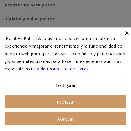
Accesorios para gatos
Higiene y salud perros
×
Higiene y salud gatos
¡Hola! En Patitas&co usamos cookies para endulzar tu
experiencia y mejorar el rendimiento y la funcionalidad de
Suplementación natural
nuestra web para que cada visita sea única y personalizada.
Otros
¿Nos permites usarlas para hacer tu experiencia aún más
especial?
Política de Protección de Datos
Nuestras tiendas
Configurar
© 2026 - Patitas&co, Alimentación natural y
Rechazar
educación amable
Aceptar
Asesoramiento personalizado