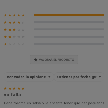





100% (1)





0% (0)





0% (0)





0% (0)





0% (0)

VALORAR EL PRODUCTO





no falla
tiene trocitos en salsa y le encanta tener que dar pequeños