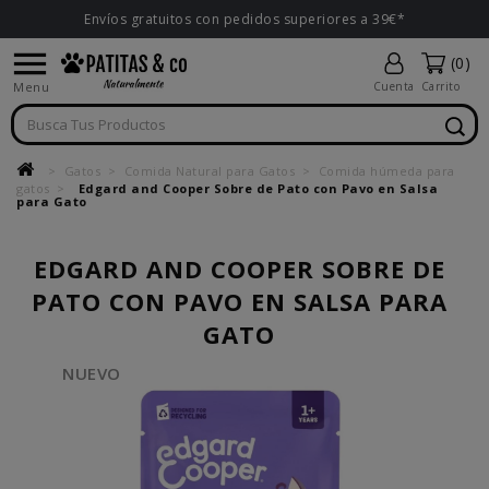
Envíos gratuitos con pedidos superiores a 39€*

(0)
Menu
Cuenta
Carrito
Gatos
Comida Natural para Gatos
Comida húmeda para
gatos
Edgard and Cooper Sobre de Pato con Pavo en Salsa
para Gato
EDGARD AND COOPER SOBRE DE
PATO CON PAVO EN SALSA PARA
GATO
NUEVO