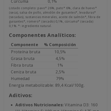
Cúrcuma
0,1%
Listado completo: pavo* 26%, pato* 6%, clara de huevo*
(seca), salsa de pollo, almidón de guisantes*, levaduras*
(secadas), sustancias minerales, aceite de salmón*, fibra de
guisantes*, romero* (secado) 0,1%, cúrcuma* (secada)
0,1%. *: ingrediente natural.
Componentes Analíticos:
Componente
% Composición
Proteína bruta
10,5%
Grasa bruta
4,5%
Fibra bruta
1%
Ceniza bruta
2,5%
Humedad
79%
Energía metabolizable: 89,4 Kcal/100g.
Aditivos:
Aditivos Nutricionales:
Vitamina D3: 160