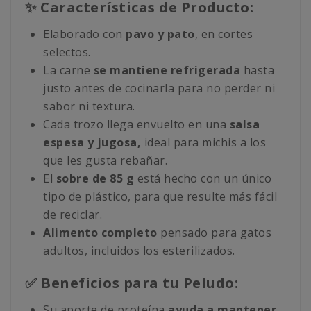
✨ Características de Producto:
Elaborado con
pavo y pato
, en cortes
selectos.
La carne
se mantiene refrigerada
hasta
justo antes de cocinarla para no perder ni
sabor ni textura.
Cada trozo llega envuelto en una
salsa
espesa y jugosa,
ideal para michis a los
que les gusta rebañar.
El
sobre de 85 g
está hecho con un único
tipo de plástico, para que resulte más fácil
de reciclar.
Alimento completo
pensado para gatos
adultos, incluidos los esterilizados.
✅ Beneficios para tu Peludo:
Su aporte de proteína
ayuda a mantener