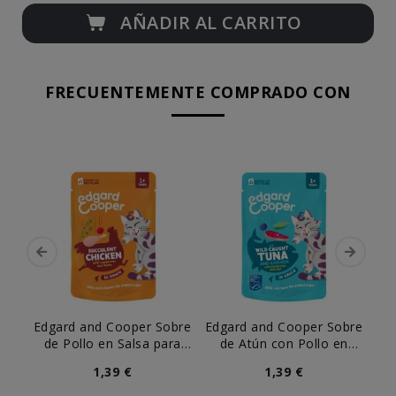
AÑADIR AL CARRITO
FRECUENTEMENTE COMPRADO CON
Edgard and Cooper Sobre
Edgard and Cooper Sobre
Ed
de Pollo en Salsa para
de Atún con Pollo en
d
Gato
Salsa para Gato
1,39 €
1,39 €