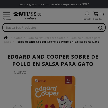
Envíos gratuitos con pedidos superiores a 39€*

(0)
Menu
Cuenta
Carrito
Gatos
Comida Natural para Gatos
Comida húmeda para
gatos
Edgard and Cooper Sobre de Pollo en Salsa para Gato
EDGARD AND COOPER SOBRE DE
POLLO EN SALSA PARA GATO
NUEVO