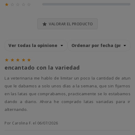





0% (0)

VALORAR EL PRODUCTO





encantado con la variedad
la veterinaria me hablo de limitar un poco la cantidad de atun
que le dabamos a solo unos días a la semana, que sin fijarnos
en las latas que comprabamos, practicamente se lo estabamos
dando a diario. Ahora he comprado latas variadas para ir
alternando.
Por Carolina F. el 06/07/2026