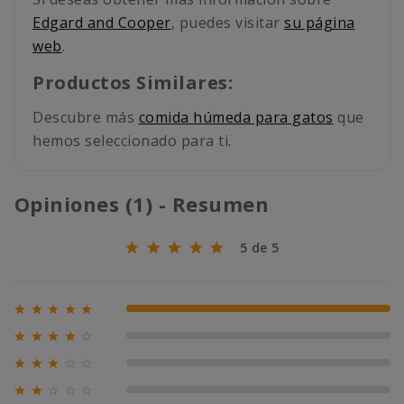
Edgard and Cooper
, puedes visitar
su página
web
.
Productos Similares:
Descubre más
comida húmeda para gatos
que
hemos seleccionado para ti.
Opiniones (1) - Resumen
5 de 5





100% (1)





0% (0)





0% (0)





0% (0)