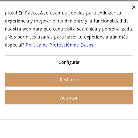
×
Higiene y salud gatos
¡Hola! En Patitas&co usamos cookies para endulzar tu
experiencia y mejorar el rendimiento y la funcionalidad de
Suplementación natural
nuestra web para que cada visita sea única y personalizada.
Otros
¿Nos permites usarlas para hacer tu experiencia aún más
especial?
Política de Protección de Datos
Nuestras tiendas
Configurar
© 2026 - Patitas&co, Alimentación natural y
Rechazar
educación amable
Aceptar
Asesoramiento personalizado