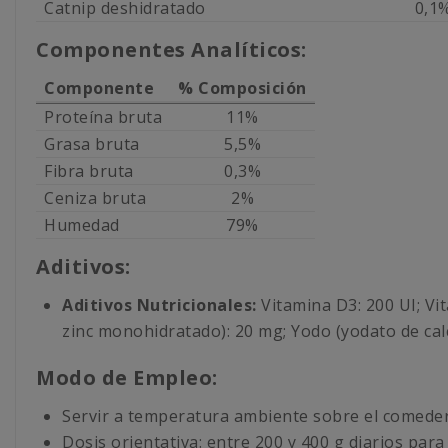
Catnip deshidratado
0,1
Componentes Analíticos:
Componente
% Composición
Proteína bruta
11%
Grasa bruta
5,5%
Fibra bruta
0,3%
Ceniza bruta
2%
Humedad
79%
Aditivos:
Aditivos Nutricionales:
Vitamina D3: 200 UI; Vi
zinc monohidratado): 20 mg; Yodo (yodato de calc
Modo de Empleo:
Servir a temperatura ambiente sobre el comeder
Dosis orientativa: entre 200 y 400 g diarios para