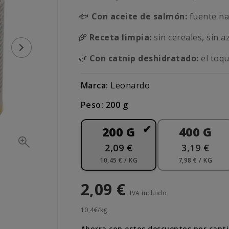
🐟
Con aceite de salmón:
fuente nat
🌾
Receta limpia:
sin cereales, sin 
🌿
Con catnip deshidratado:
el toqu
Marca:
Leonardo
Peso: 200 g
200 G
400 G
2,09 €
3,19 €
10,45 € / KG
7,98 € / KG
2,09 €
IVA incluido
10,4€/kg
Ahorra con estos descuentos por cant