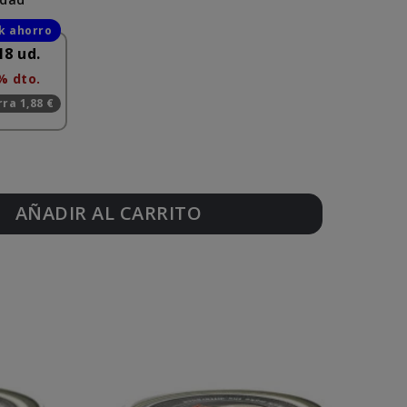
18 ud.
% dto.
ra 1,88 €
AÑADIR AL CARRITO