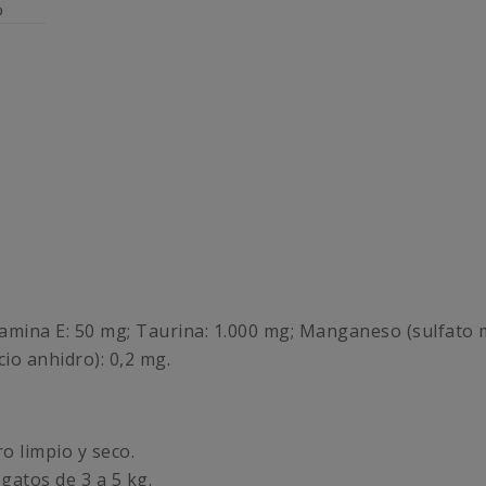
%
tamina E: 50 mg; Taurina: 1.000 mg; Manganeso (sulfato
io anhidro): 0,2 mg.
o limpio y seco.
 gatos de 3 a 5 kg.