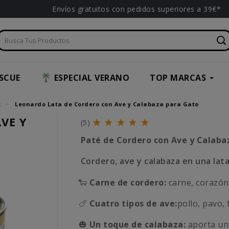
Envíos gratuitos con pedidos superiores a 39€*
SCUE
ESPECIAL VERANO
TOP MARCAS
s
Leonardo Lata de Cordero con Ave y Calabaza para Gato
VE Y
(5)
Paté de Cordero con Ave y Calaba
Cordero, ave y calabaza en una lata
🐑
Carne de cordero:
carne, corazón
🍗
Cuatro tipos de ave:
pollo, pavo, 
🎃
Un toque de calabaza:
aporta un 