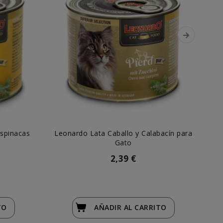
Espinacas
Leonardo Lata Caballo y Calabacín para
L
Gato
2,39 €
TO
AÑADIR
AL CARRITO