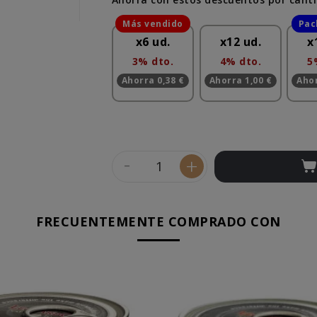
x6 ud.
x12 ud.
x
3% dto.
4% dto.
5
Ahorra 0,38 €
Ahorra 1,00 €
Ahor
-
+
FRECUENTEMENTE COMPRADO CON