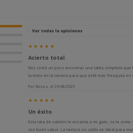





Acierto total
Nos costó un poco encontrar una latita completa que les gustase Es un acierto total, se la comen de maravilla. A veces
la meto en la nevera para que esté más fresquita en 
Por Nora u. el 25/08/2025





Un éxito
Esta lata de salmón le encanta a mi gato, se la come siempre sin dejar nada. Me gusta que sea un producto natural y
con buen sabor. La textura en caldo es ideal para m