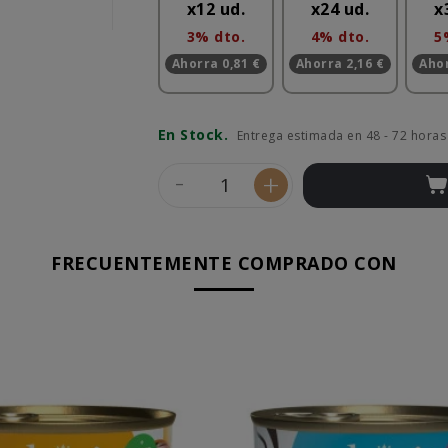
x12 ud.
x24 ud.
x
3% dto.
4% dto.
5
Ahorra 0,81 €
Ahorra 2,16 €
Ahor
En Stock.
Entrega estimada en 48 - 72 horas
-
+
FRECUENTEMENTE COMPRADO CON