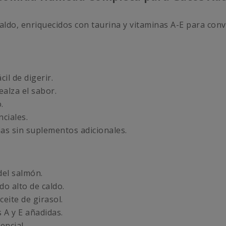
caldo, enriquecidos con taurina y vitaminas A-E para co
il de digerir.
ealza el sabor.
.
ciales.
ias sin suplementos adicionales.
del salmón.
do alto de caldo.
eite de girasol.
 A y E añadidas.
encial.