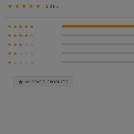
5 de 5





100% (2)





0% (0)





0% (0)





0% (0)





0% (0)

VALORAR EL PRODUCTO