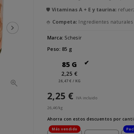
🛡
Vitaminas A + E y taurina:
refuerz
🍚
Competa:
Ingredientes naturales
Marca:
Schesir
Peso: 85 g
85 G
2,25 €
26,47 € / KG
2,25 €
IVA incluido
26,4€/kg
Ahorra con estos descuentos por cant