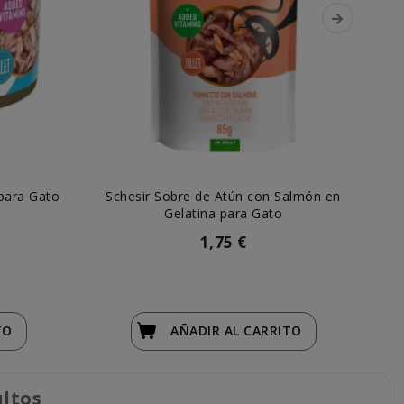
 para Gato
Schesir Sobre de Atún con Salmón en
Sc
Gelatina para Gato
1,75 €
TO
AÑADIR
AL CARRITO
ltos