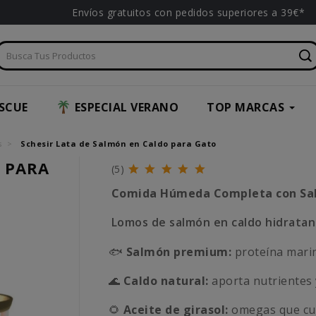
Envíos gratuitos con pedidos superiores a 39€*
SCUE
ESPECIAL VERANO
TOP MARCAS
s
Schesir Lata de Salmón en Caldo para Gato
O PARA
(5)
Comida Húmeda Completa con Sal
Lomos de salmón en caldo hidratan
🐟
Salmón premium:
proteína marin
🌊
Caldo natural:
aporta nutrientes y
🌻
Aceite de girasol:
omegas que cuid