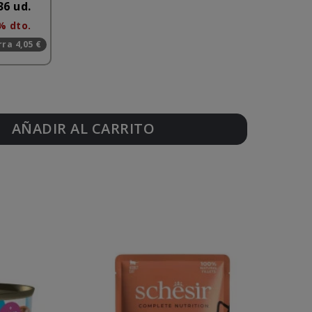
36 ud.
% dto.
ra 4,05 €
AÑADIR AL CARRITO