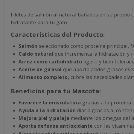
Filetes de salmón al natural bañados en su propio 
hidratante para tu gato.
Características del Producto:
Salmón
seleccionado como proteína principal, fác
Caldo natural
que incrementa la hidratación y r
Arroz como carbohidrato
ligero y bien tolerado
Aceite de girasol
que aporta ácidos grasos esen
Alimento completo
, cubre las necesidades diar
Beneficios para tu Mascota:
Favorece la musculatura
gracias a la proteína 
Ayuda a la hidratación
diaria gracias al conteni
Mejora piel y pelaje
mediante los omegas del ac
Aporta defensa antioxidante
con las vitaminas
Apoya la salud cardíaca y visual
con taurina es