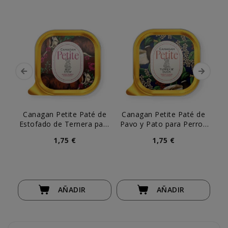
Canagan Petite Paté de
Canagan Petite Paté de
Ca
Estofado de Ternera para
Pavo y Pato para Perros
E
Perros Pequeños
Pequeños
1,75 €
1,75 €
AÑADIR
AÑADIR