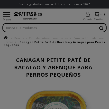
Envíos gratuitos con pedidos superiores a 39€*

(0)
Menu
Cuenta
Carrito
Perros
Comida natural para perros
Comida húmeda para
Perros
Canagan Petite Paté de Bacalao y Arenque para Perros
Pequeños
CANAGAN PETITE PATÉ DE
BACALAO Y ARENQUE PARA
PERROS PEQUEÑOS