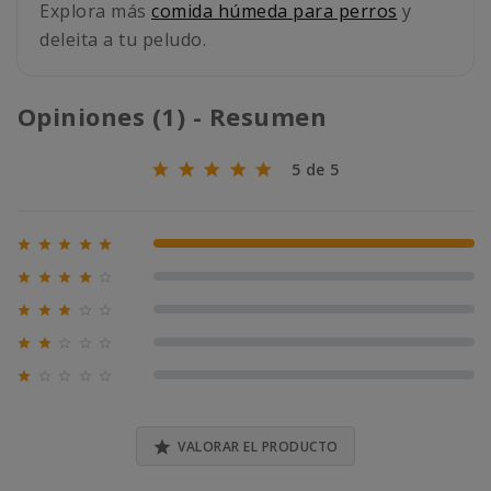
Explora más
comida húmeda para perros
y
deleita a tu peludo.
Opiniones (1) - Resumen
5 de 5





100% (1)





0% (0)





0% (0)





0% (0)





0% (0)

VALORAR EL PRODUCTO