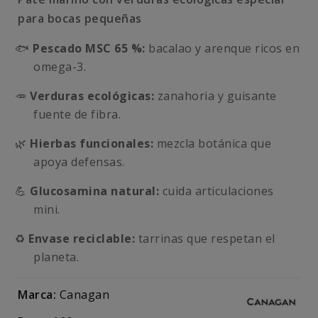
para bocas pequeñas
🐟
Pescado MSC 65 %:
bacalao y arenque ricos en
omega-3.
🥕
Verduras ecológicas:
zanahoria y guisante
fuente de fibra.
🌿
Hierbas funcionales:
mezcla botánica que
apoya defensas.
💪
Glucosamina natural:
cuida articulaciones
mini.
♻️
Envase reciclable:
tarrinas que respetan el
planeta.
Marca:
Canagan