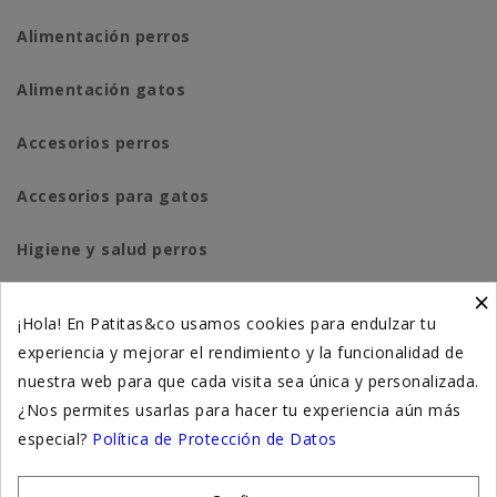
Alimentación perros
Alimentación gatos
Accesorios perros
Accesorios para gatos
Higiene y salud perros
×
Higiene y salud gatos
¡Hola! En Patitas&co usamos cookies para endulzar tu
experiencia y mejorar el rendimiento y la funcionalidad de
Suplementación natural
nuestra web para que cada visita sea única y personalizada.
Otros
¿Nos permites usarlas para hacer tu experiencia aún más
especial?
Política de Protección de Datos
Nuestras tiendas