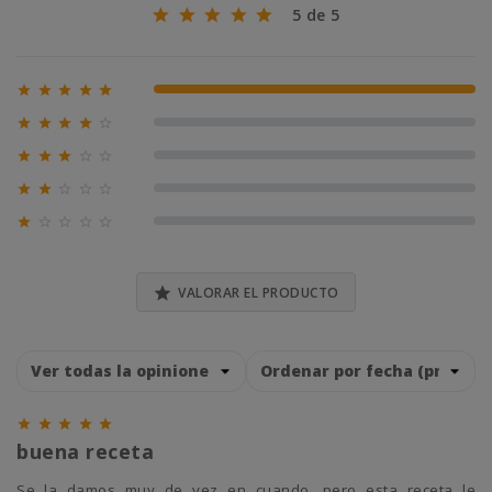
5 de 5





100% (1)





0% (0)





0% (0)





0% (0)





0% (0)

VALORAR EL PRODUCTO





buena receta
Se la damos muy de vez en cuando, pero esta receta le