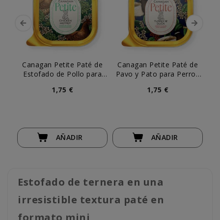
Canagan Petite Paté de
Canagan Petite Paté de
Ca
Estofado de Pollo para
Pavo y Pato para Perros
Ba
Perros Pequeños
Pequeños
1,75 €
1,75 €
AÑADIR
AÑADIR
Estofado de ternera en una
irresistible textura paté en
formato mini