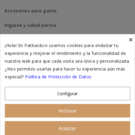
Accesorios para gatos
Higiene y salud perros
×
Higiene y salud gatos
¡Hola! En Patitas&co usamos cookies para endulzar tu
experiencia y mejorar el rendimiento y la funcionalidad de
Suplementación natural
nuestra web para que cada visita sea única y personalizada.
Otros
¿Nos permites usarlas para hacer tu experiencia aún más
especial?
Política de Protección de Datos
Nuestras tiendas
Configurar
© 2026 - Patitas&co, Alimentación natural y
Rechazar
educación amable
Aceptar