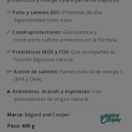
prebióticos y omega 3 para perretes mayores.
🍗
Pollo y salmón ASC:
Proteínas de alta
digestibilidad como base.
🦴
Condroprotectores:
Glucosamina y
condroitina sulfato presentes en la fórmula.
🌱
Prebióticos MOS y FOS:
Que acompañan la
función digestiva natural.
🐟
Aceite de salmón:
Fuente natural de omega 3
(EPA y DHA).
🫐
Arándanos, brócoli y espinacas:
Con
antioxidantes de origen natural.
Marca:
Edgard and Cooper
Peso: 400 g