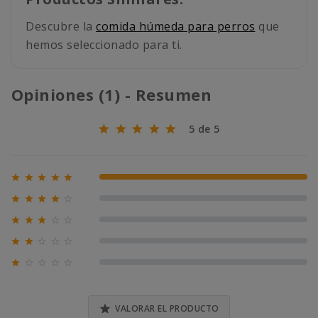
Descubre la
comida húmeda para perros
que
hemos seleccionado para ti.
Opiniones (1) - Resumen
5 de 5





100% (1)





0% (0)





0% (0)





0% (0)





0% (0)

VALORAR EL PRODUCTO