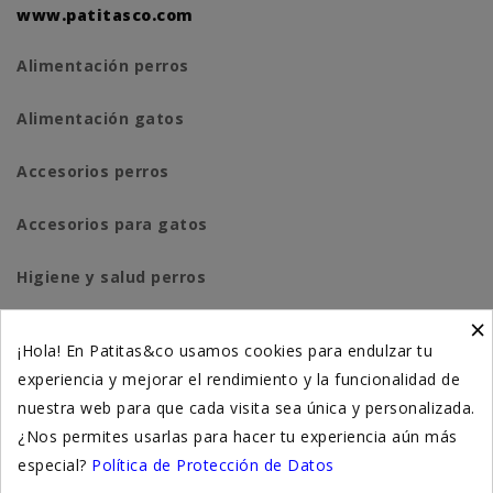
www.patitasco.com
Alimentación perros
Alimentación gatos
Accesorios perros
Accesorios para gatos
Higiene y salud perros
×
Higiene y salud gatos
¡Hola! En Patitas&co usamos cookies para endulzar tu
experiencia y mejorar el rendimiento y la funcionalidad de
Suplementación natural
nuestra web para que cada visita sea única y personalizada.
Otros
¿Nos permites usarlas para hacer tu experiencia aún más
especial?
Política de Protección de Datos
Nuestras tiendas