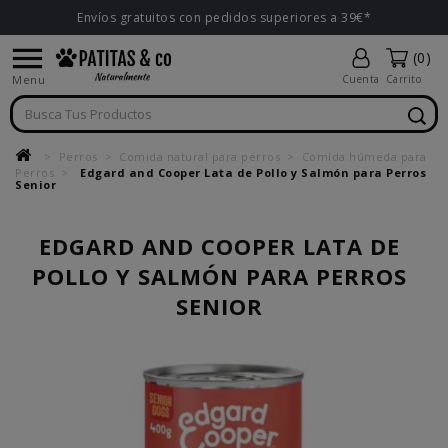
Envíos gratuitos con pedidos superiores a 39€*

(0)
Menu
Cuenta
Carrito
Perros
Comida natural para perros
Comida húmeda para
Perros
Edgard and Cooper Lata de Pollo y Salmón para Perros
Senior
EDGARD AND COOPER LATA DE
POLLO Y SALMÓN PARA PERROS
SENIOR