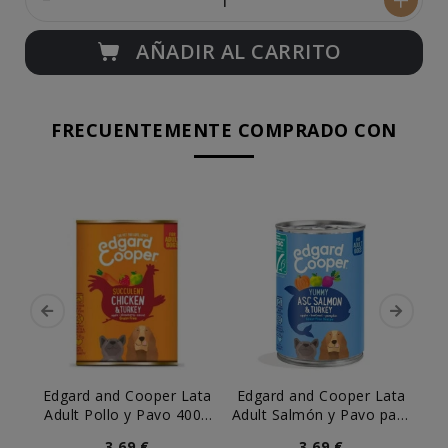
AÑADIR AL CARRITO
FRECUENTEMENTE COMPRADO CON
Edgard and Cooper Lata
Edgard and Cooper Lata
D
Adult Pollo y Pavo 400g
Adult Salmón y Pavo para
P
Perro
Perro
3,69 €
3,69 €