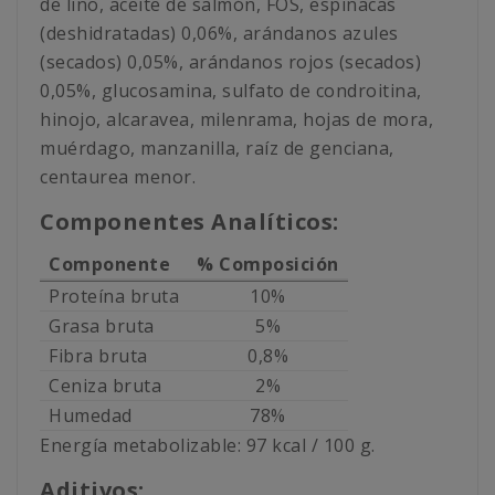
de lino, aceite de salmón, FOS, espinacas
(deshidratadas) 0,06%, arándanos azules
(secados) 0,05%, arándanos rojos (secados)
0,05%, glucosamina, sulfato de condroitina,
hinojo, alcaravea, milenrama, hojas de mora,
muérdago, manzanilla, raíz de genciana,
centaurea menor.
Componentes Analíticos:
Componente
% Composición
Proteína bruta
10%
Grasa bruta
5%
Fibra bruta
0,8%
Ceniza bruta
2%
Humedad
78%
Energía metabolizable: 97 kcal / 100 g.
Aditivos: