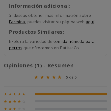
Información adicional:
Si deseas obtener más información sobre
Farmina
, puedes visitar su página web
aquí
.
Productos Similares:
Explora la variedad de
comida húmeda para
perros
que ofrecemos en PatitasCo.
Opiniones (1) - Resumen
5 de 5





100% (1)





0% (0)





0% (0)