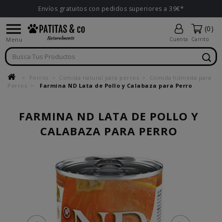
Envíos gratuitos con pedidos superiores a 39€*

(0)
Menu
Cuenta
Carrito
Perros
Comida natural para perros
Comida húmeda para
Perros
Farmina ND Lata de Pollo y Calabaza para Perro
FARMINA ND LATA DE POLLO Y
CALABAZA PARA PERRO