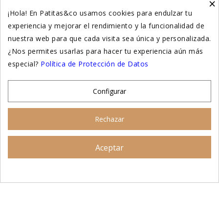
×
Higiene y salud gatos
¡Hola! En Patitas&co usamos cookies para endulzar tu
experiencia y mejorar el rendimiento y la funcionalidad de
Suplementación natural
nuestra web para que cada visita sea única y personalizada.
Otros
¿Nos permites usarlas para hacer tu experiencia aún más
especial?
Política de Protección de Datos
Nuestras tiendas
Configurar
© 2026 - Patitas&co, Alimentación natural y
Rechazar
educación amable
Aceptar
Asesoramiento personalizado