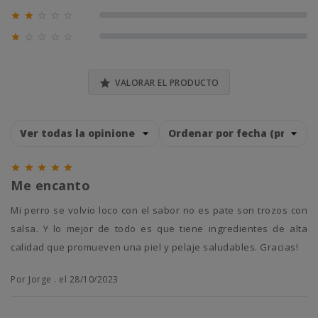





0% (0)





0% (0)

VALORAR EL PRODUCTO





Me encanto
Mi perro se volvio loco con el sabor no es pate son trozos con
salsa. Y lo mejor de todo es que tiene ingredientes de alta
calidad que promueven una piel y pelaje saludables. Gracias!
Por Jorge . el 28/10/2023