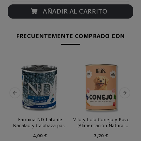
AÑADIR AL CARRITO
FRECUENTEMENTE COMPRADO CON
Farmina ND Lata de
Milo y Lola Conejo y Pavo
Mi
Bacalao y Calabaza para
(Alimentación Natural
(
Perro
Completa) Perro
4,00 €
3,20 €