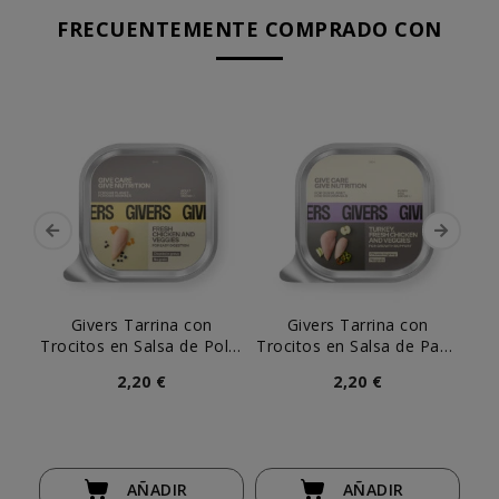
FRECUENTEMENTE COMPRADO CON
Givers Tarrina con
Givers Tarrina con
Ca
Trocitos en Salsa de Pollo
Trocitos en Salsa de Pavo
E
y Vegetales para Perro
y Pollo para Perro
2,20 €
2,20 €
Cachorro
AÑADIR
AÑADIR