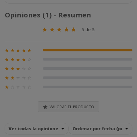
Opiniones (1) - Resumen
5 de 5





100% (1)





0% (0)





0% (0)





0% (0)





0% (0)

VALORAR EL PRODUCTO