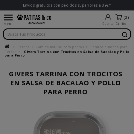
Envíos gratuitos con pedidos superiores a 39€*

(0)
Menu
Cuenta
Carrito
Perros
Comida natural para perros
Comida húmeda para
Perros
Givers Tarrina con Trocitos en Salsa de Bacalao y Pollo
para Perro
GIVERS TARRINA CON TROCITOS
EN SALSA DE BACALAO Y POLLO
PARA PERRO