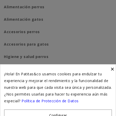
Alimentación perros
Alimentación gatos
Accesorios perros
Accesorios para gatos
Higiene y salud perros
×
Higiene y salud gatos
¡Hola! En Patitas&co usamos cookies para endulzar tu
experiencia y mejorar el rendimiento y la funcionalidad de
Suplementación natural
nuestra web para que cada visita sea única y personalizada.
Otros
¿Nos permites usarlas para hacer tu experiencia aún más
especial?
Política de Protección de Datos
Nuestras tiendas
Configurar