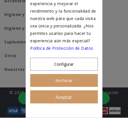
Accesorios para gatos
experiencia y mejorar el
rendimiento y la funcionalidad de
Higiene y salud perros
nuestra web para que cada visita
sea única y personalizada. ¿Nos
Higiene y salud gatos
permites usarlas para hacer tu
experiencia aún más especial?
Suplementación natural
Política de Protección de Datos
Otros
Configurar
Nuestras tiendas
Rechazar
© 2026 - Patitas&co, Alimentación natural y educación
Aceptar
Asesoramiento personalizado
amable