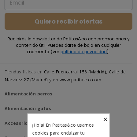
Quiero recibir ofertas
Recibirás la newsletter de Patitas&co con promociones y
contenido útil. Puedes darte de baja en cualquier
momento (ver
política de privacidad
).
Tiendas físicas en
Calle Fuencarral 156 (Madrid)
,
Calle de
Narváez 27 (Madrid)
y en
www.patitasco.com
Alimentación perros
Alimentación gatos
×
Accesorios perros
¡Hola! En Patitas&co usamos
cookies para endulzar tu