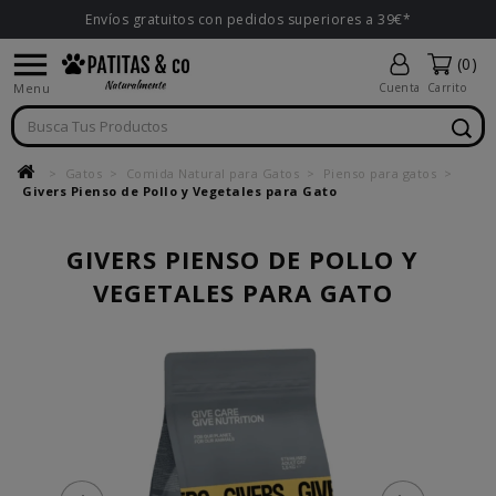
Envíos gratuitos con pedidos superiores a 39€*

(0)
Menu
Cuenta
Carrito
Gatos
Comida Natural para Gatos
Pienso para gatos
Givers Pienso de Pollo y Vegetales para Gato
GIVERS PIENSO DE POLLO Y
VEGETALES PARA GATO