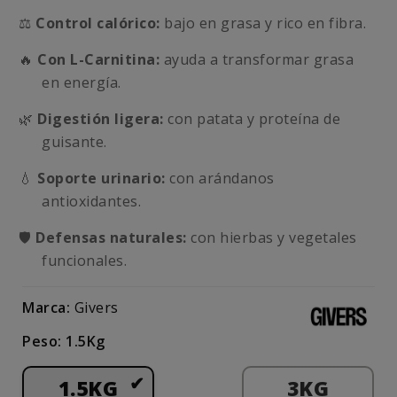
⚖️
Control calórico:
bajo en grasa y rico en fibra.
🔥
Con L-Carnitina:
ayuda a transformar grasa
en energía.
🌿
Digestión ligera:
con patata y proteína de
guisante.
💧
Soporte urinario:
con arándanos
antioxidantes.
🛡️
Defensas naturales:
con hierbas y vegetales
funcionales.
Marca:
Givers
Peso: 1.5Kg
1.5KG
3KG