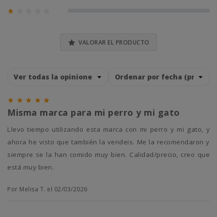
0% (0)





0% (0)

VALORAR EL PRODUCTO





Misma marca para mi perro y mi gato
Llevo tiempo utilizando esta marca con mi perro y mi gato, y
ahora he visto que también la vendeis. Me la recomendaron y
siempre se la han comido muy bien. Calidad/precio, creo que
está muy bien.
Por Melisa T. el 02/03/2026