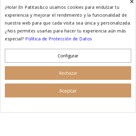
×
Higiene y salud gatos
¡Hola! En Patitas&co usamos cookies para endulzar tu
experiencia y mejorar el rendimiento y la funcionalidad de
Suplementación natural
nuestra web para que cada visita sea única y personalizada.
Otros
¿Nos permites usarlas para hacer tu experiencia aún más
especial?
Política de Protección de Datos
Nuestras tiendas
Configurar
© 2026 - Patitas&co, Alimentación natural y
Rechazar
educación amable
Aceptar
Asesoramiento personalizado
AÑADIR AL CARRITO