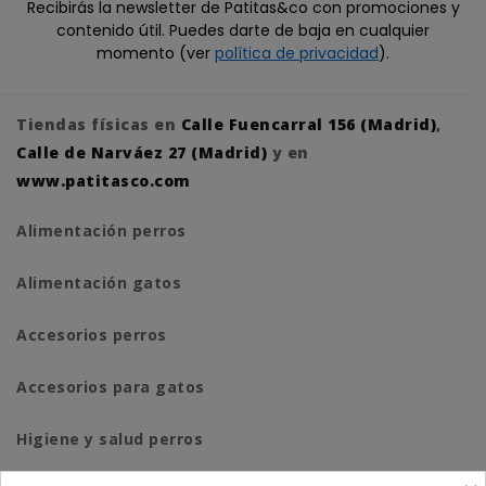
Recibirás la newsletter de Patitas&co con promociones y
contenido útil. Puedes darte de baja en cualquier
momento (ver
política de privacidad
).
Tiendas físicas en
Calle Fuencarral 156 (Madrid)
,
Calle de Narváez 27 (Madrid)
y en
www.patitasco.com
Alimentación perros
Alimentación gatos
Accesorios perros
Accesorios para gatos
Higiene y salud perros