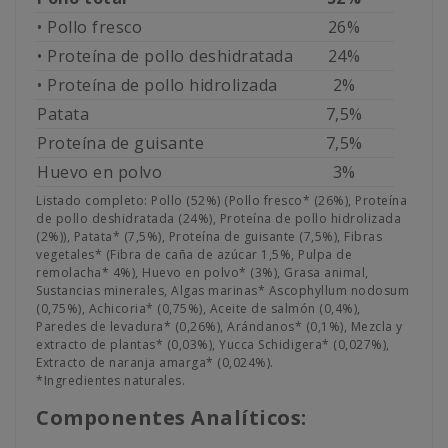
• Pollo fresco
26%
• Proteína de pollo deshidratada
24%
• Proteína de pollo hidrolizada
2%
Patata
7,5%
Proteína de guisante
7,5%
Huevo en polvo
3%
Listado completo: Pollo (52%) (Pollo fresco* (26%), Proteína
de pollo deshidratada (24%), Proteína de pollo hidrolizada
(2%)), Patata* (7,5%), Proteína de guisante (7,5%), Fibras
vegetales* (Fibra de caña de azúcar 1,5%, Pulpa de
remolacha* 4%), Huevo en polvo* (3%), Grasa animal,
Sustancias minerales, Algas marinas* Ascophyllum nodosum
(0,75%), Achicoria* (0,75%), Aceite de salmón (0,4%),
Paredes de levadura* (0,26%), Arándanos* (0,1%), Mezcla y
extracto de plantas* (0,03%), Yucca Schidigera* (0,027%),
Extracto de naranja amarga* (0,024%).
*Ingredientes naturales.
Componentes Analíticos: