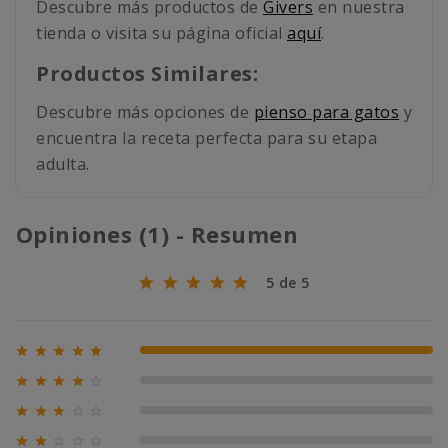
Descubre más productos de
Givers
en nuestra
tienda o visita su página oficial
aquí
.
Productos Similares:
Descubre más opciones de
pienso para gatos
y
encuentra la receta perfecta para su etapa
adulta.
Opiniones (1) - Resumen
5 de 5





100% (1)





0% (0)





0% (0)




