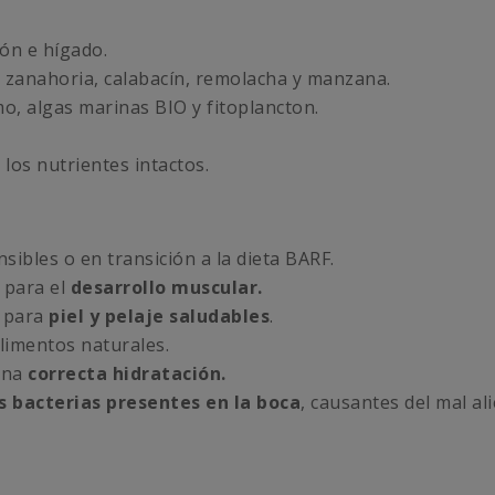
zón e hígado.
: zanahoria, calabacín, remolacha y manzana.
, algas marinas BIO y fitoplancton.
los nutrientes intactos.
nsibles o en transición a la dieta BARF.
 para el
desarrollo muscular.
 para
piel y pelaje saludables
.
imentos naturales.
una
correcta hidratación.
s bacterias presentes en la boca
, causantes del mal ali