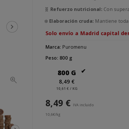
🧬
Refuerzo nutricional:
Con superal
❄️
Elaboración cruda:
Mantiene todas
Solo envío a Madrid capital de
Marca:
Puromenu
Peso: 800 g
800 G
8,49 €
10,61 € / KG
8,49 €
IVA incluido
10,6€/kg