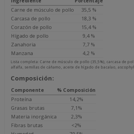
Ingrediente
Porcentaje
Carne de músculo de pollo
35,5 %
Carcasa de pollo
18,3 %
Corazón de pollo
15,4 %
Hígado de pollo
9,4 %
Zanahoria
7,7 %
Manzana
4,2 %
Lista completa: Carne de músculo de pollo (35,5%), carcasa de poll
alfalfa, semillas de cáñamo, aceite de hígado de bacalao, ascophy
Composición:
Componente
% Composición
Proteína
14,2%
Grasas brutas
7,1%
Materia inorgánica
2,3%
Fibras brutas
<2%
Humedad
70,5%