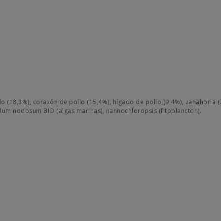
o (18,3%), corazón de pollo (15,4%), hígado de pollo (9,4%), zanahoria (
llum nodosum BIO (algas marinas), nannochloropsis (fitoplancton).