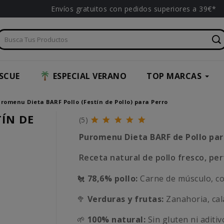
Envíos gratuitos con pedidos superiores a 39€*
SCUE
ESPECIAL VERANO
TOP MARCAS
romenu Dieta BARF Pollo (Festín de Pollo) para Perro
ÍN DE
(5)
Puromenu
Dieta BARF de Pollo pa
Receta natural de pollo fresco, per
🐔
78,6% pollo:
Carne de músculo, cor
🥦
Verduras y frutas:
Zanahoria, cal
🌱
100% natural:
Sin gluten ni aditiv