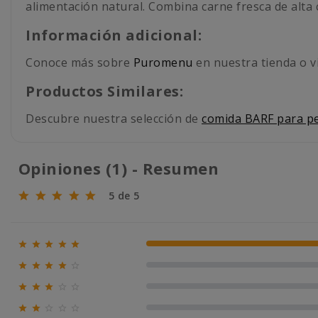
alimentación natural. Combina carne fresca de alta 
Información adicional:
Conoce más sobre
Puromenu
en nuestra tienda o v
Productos Similares:
Descubre nuestra selección de
comida BARF para p
Opiniones (1) - Resumen
5 de 5





100% (1)





0% (0)





0% (0)





0% (0)