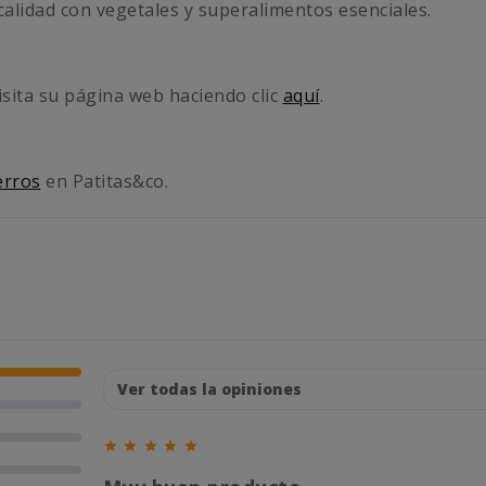
calidad con vegetales y superalimentos esenciales.
isita su página web haciendo clic
aquí
.
erros
en Patitas&co.




