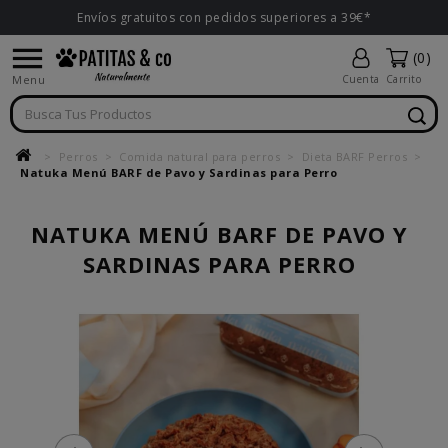
Envíos gratuitos con pedidos superiores a 39€*

(0)
Menu
Cuenta
Carrito
Perros
Comida natural para perros
Dieta BARF Perros
Natuka Menú BARF de Pavo y Sardinas para Perro
NATUKA MENÚ BARF DE PAVO Y
SARDINAS PARA PERRO