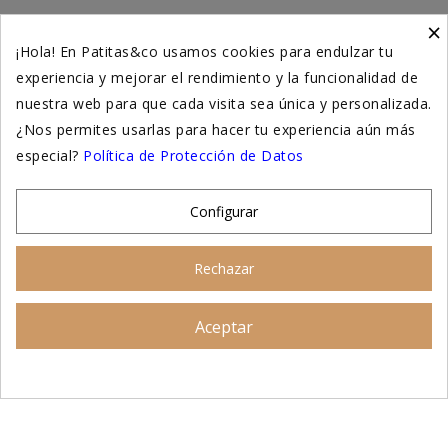
×
Higiene y salud gatos
¡Hola! En Patitas&co usamos cookies para endulzar tu
experiencia y mejorar el rendimiento y la funcionalidad de
Suplementación natural
nuestra web para que cada visita sea única y personalizada.
Otros
¿Nos permites usarlas para hacer tu experiencia aún más
especial?
Política de Protección de Datos
Nuestras tiendas
Configurar
© 2026 - Patitas&co, Alimentación natural y
Rechazar
educación amable
Aceptar
Asesoramiento personalizado
AÑADIR AL CARRITO