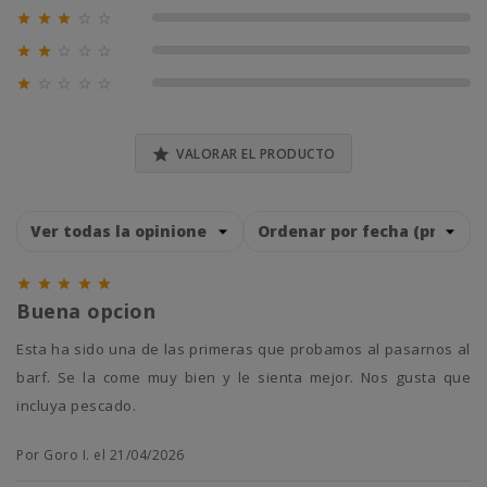





0% (0)





0% (0)





0% (0)

VALORAR EL PRODUCTO





Buena opcion
Esta ha sido una de las primeras que probamos al pasarnos al
barf. Se la come muy bien y le sienta mejor. Nos gusta que
incluya pescado.
Por Goro I. el 21/04/2026