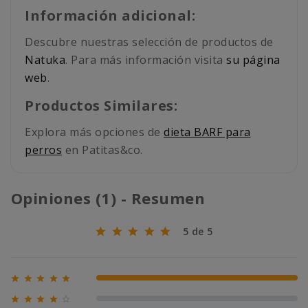
Información adicional:
Descubre nuestras selección de productos de
Natuka
. Para más información visita
su página
web
.
Productos Similares:
Explora más opciones de
dieta BARF para
perros
en Patitas&co.
Opiniones (1) - Resumen
5 de 5





100% (1)





0% (0)