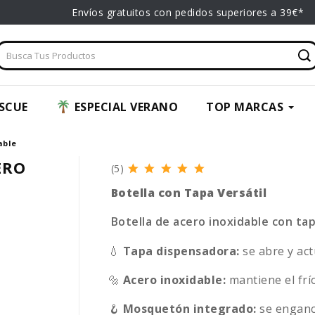
Envíos gratuitos con pedidos superiores a 39€*
SCUE
ESPECIAL VERANO
TOP MARCAS
able
ERO
(5)
Botella con Tapa Versátil
Botella de acero inoxidable con t
💧
Tapa dispensadora:
se abre y ac
🔩
Acero inoxidable:
mantiene el frío
🪝
Mosquetón integrado:
se enganch