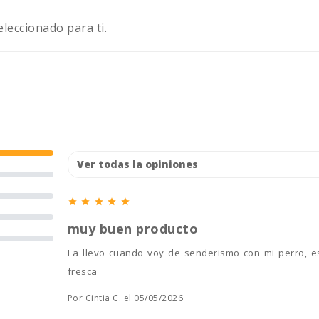
eccionado para ti.





muy buen producto
la llevo cuando voy de senderismo con mi perro, es muy comoda de llevar con el mosqueton y mantiene el agua
fresca
Por Cintia C. el 05/05/2026