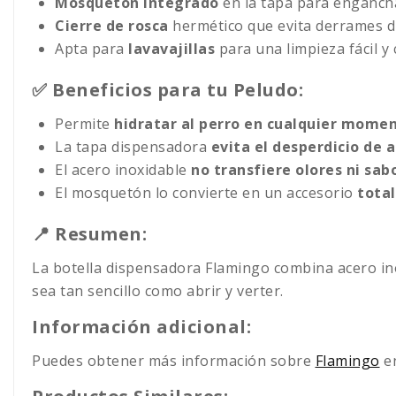
Mosquetón integrado
en la tapa para engancha
Cierre de rosca
hermético que evita derrames d
Apta para
lavavajillas
para una limpieza fácil y
✅ Beneficios para tu Peludo:
Permite
hidratar al perro en cualquier mome
La tapa dispensadora
evita el desperdicio de 
El acero inoxidable
no transfiere olores ni sab
El mosquetón lo convierte en un accesorio
tota
📍 Resumen:
La botella dispensadora Flamingo combina acero ino
sea tan sencillo como abrir y verter.
Información adicional:
Puedes obtener más información sobre
Flamingo
en