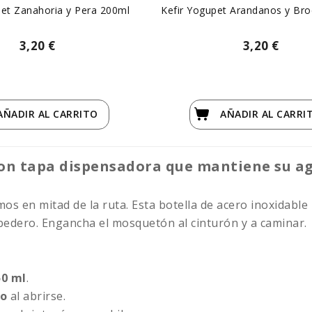
pet Zanahoria y Pera 200ml
Kefir Yogupet Arandanos y Bro
3,20 €
3,20 €
AÑADIR
AL CARRITO
AÑADIR
AL CARRI
 con tapa dispensadora que mantiene su a
os en mitad de la ruta. Esta botella de acero inoxidable 
bedero. Engancha el mosquetón al cinturón y a caminar.
50 ml
.
ro
al abrirse.