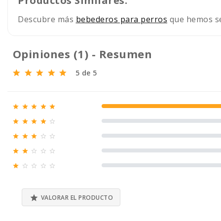
Productos Similares:
Descubre más
bebederos para perros
que hemos sel
Opiniones (1) - Resumen
5 de 5





100% (1)





0% (0)





0% (0)





0% (0)





0% (0)

VALORAR EL PRODUCTO