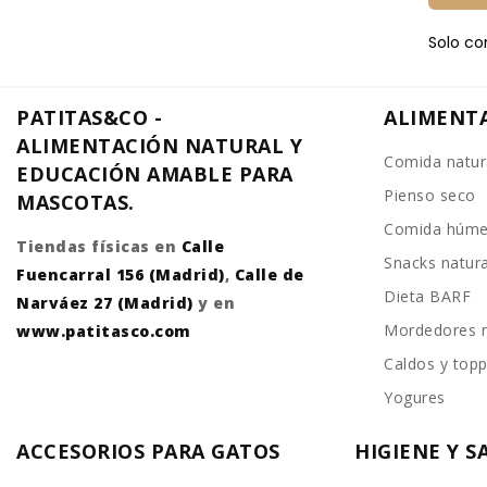
Solo co
PATITAS&CO -
ALIMENT
ALIMENTACIÓN NATURAL Y
Comida natur
EDUCACIÓN AMABLE PARA
Pienso seco
MASCOTAS.
Comida húm
Tiendas físicas en
Calle
Snacks natur
Fuencarral 156 (Madrid)
,
Calle de
Dieta BARF
Narváez 27 (Madrid)
y en
Mordedores n
www.patitasco.com
Caldos y top
Yogures
ACCESORIOS PARA GATOS
HIGIENE Y 