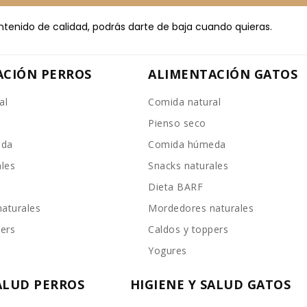
ntenido de calidad, podrás darte de baja cuando quieras.
ACIÓN PERROS
ALIMENTACIÓN GATOS
al
Comida natural
Pienso seco
eda
Comida húmeda
ales
Snacks naturales
Dieta BARF
aturales
Mordedores naturales
pers
Caldos y toppers
Yogures
SALUD PERROS
HIGIENE Y SALUD GATOS