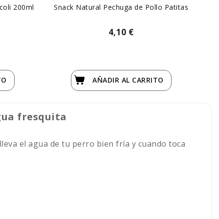
coli 200ml
Snack Natural Pechuga de Pollo Patitas
S
4,10 €
TO
AÑADIR
AL CARRITO
gua fresquita
lleva el agua de tu perro bien fría y cuando toca