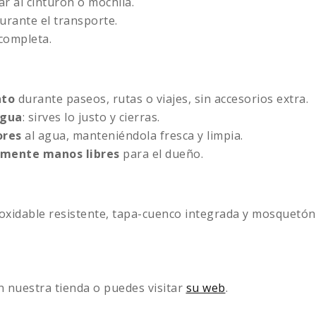
r al cinturón o mochila.
urante el transporte.
 completa.
nto
durante paseos, rutas o viajes, sin accesorios extra.
agua
: sirves lo justo y cierras.
ores
al agua, manteniéndola fresca y limpia.
lmente manos libres
para el dueño.
xidable resistente, tapa-cuenco integrada y mosquetón p
 nuestra tienda o puedes visitar
su web
.