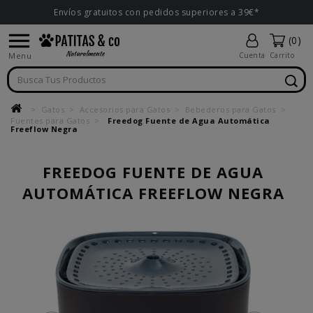
Envíos gratuitos con pedidos superiores a 39€*

(0)
Menu
Cuenta
Carrito
Gatos
Accesorios para Gatos
Bebederos para Gatos
Fuentes para Gatos
Freedog Fuente de Agua Automática
Freeflow Negra
FREEDOG FUENTE DE AGUA
AUTOMÁTICA FREEFLOW NEGRA