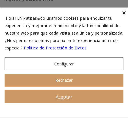
×
Higiene y salud gatos
¡Hola! En Patitas&co usamos cookies para endulzar tu
experiencia y mejorar el rendimiento y la funcionalidad de
Suplementación natural
nuestra web para que cada visita sea única y personalizada.
Otros
¿Nos permites usarlas para hacer tu experiencia aún más
especial?
Política de Protección de Datos
Nuestras tiendas
Configurar
© 2026 - Patitas&co, Alimentación natural y
Rechazar
educación amable
Aceptar
Asesoramiento personalizado