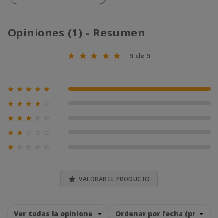
Opiniones (1) - Resumen
5 de 5





100% (1)





0% (0)





0% (0)





0% (0)





0% (0)

VALORAR EL PRODUCTO