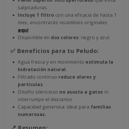
Panel superior microperforado
que evita
salpicaduras.
Incluye 1 filtro
con una eficacia de hasta 1
mes, encontrarás recambios originales
aquí
Disponible en
dos colores
: negro y azul.
✅ Beneficios para tu Peludo:
Agua fresca y en movimiento
estimula la
hidratación natural
.
Filtrado continuo
reduce olores y
partículas
.
Diseño silencioso
no asusta a gatos
ni
interrumpe el descanso.
Capacidad generosa: ideal para
familias
numerosas.
📍 Resumen: