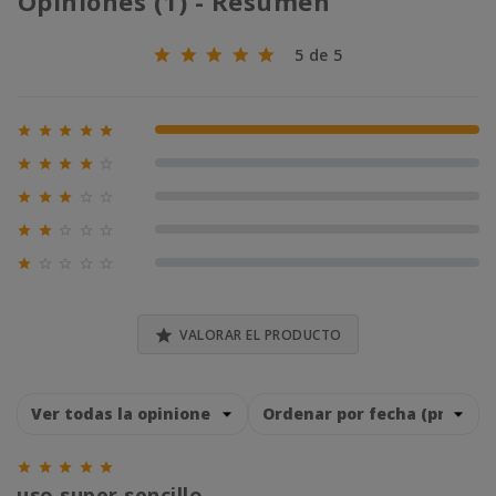
Opiniones (1) - Resumen
5 de 5





100% (1)





0% (0)





0% (0)





0% (0)





0% (0)

VALORAR EL PRODUCTO





uso super sencillo