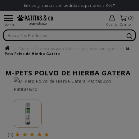
Envíos gratuitos con pedidos superiores a 39€*

(0)
Menu
Cuenta
Carrito
Gatos
Accesorios para Gatos
Juguetes para gatos
M-
Pets Polvo de Hierba Gatera
M-PETS POLVO DE HIERBA GATERA
(5)