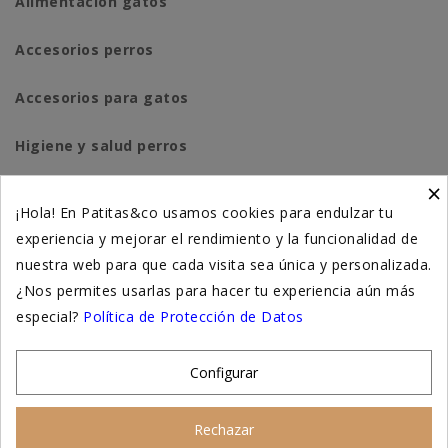
Alimentación gatos
Accesorios perros
Accesorios para gatos
Higiene y salud perros
×
Higiene y salud gatos
¡Hola! En Patitas&co usamos cookies para endulzar tu
experiencia y mejorar el rendimiento y la funcionalidad de
Suplementación natural
nuestra web para que cada visita sea única y personalizada.
Otros
¿Nos permites usarlas para hacer tu experiencia aún más
especial?
Política de Protección de Datos
Nuestras tiendas
Configurar
© 2026 - Patitas&co, Alimentación natural y
Rechazar
educación amable