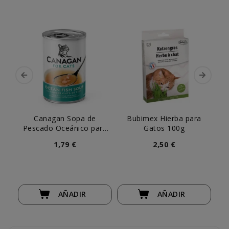
Canagan Sopa de
Bubimex Hierba para
C
Pescado Oceánico para
Gatos 100g
Gato
1,79 €
2,50 €
AÑADIR
AÑADIR