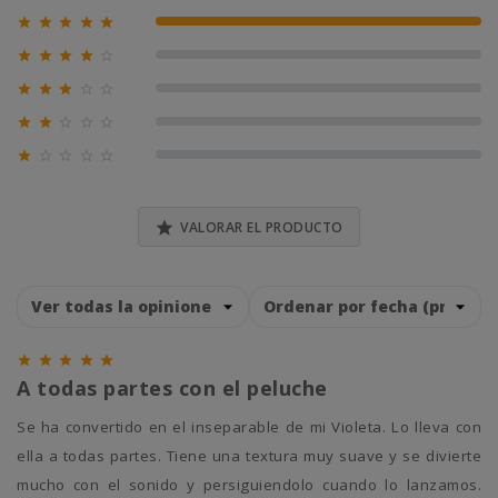





100% (1)





0% (0)





0% (0)





0% (0)





0% (0)

VALORAR EL PRODUCTO





A todas partes con el peluche
Se ha convertido en el inseparable de mi Violeta. Lo lleva con
ella a todas partes. Tiene una textura muy suave y se divierte
mucho con el sonido y persiguiendolo cuando lo lanzamos.