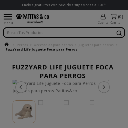
Envíos gratuitos con pedidos superiores a 39€*

(0)
Menu
Cuenta
Carrito
Perros
Accesorios para perros
Juguetes para perros
FuzzYard Life Juguete Foca para Perros
FUZZYARD LIFE JUGUETE FOCA
PARA PERROS