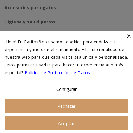
Accesorios para gatos
Higiene y salud perros
×
Higiene y salud gatos
¡Hola! En Patitas&co usamos cookies para endulzar tu
experiencia y mejorar el rendimiento y la funcionalidad de
Suplementación natural
nuestra web para que cada visita sea única y personalizada.
Otros
¿Nos permites usarlas para hacer tu experiencia aún más
especial?
Política de Protección de Datos
Nuestras tiendas
Configurar
© 2026 - Patitas&co, Alimentación natural y
Rechazar
educación amable
Aceptar