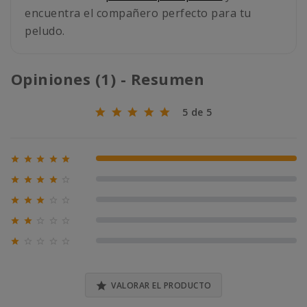
encuentra el compañero perfecto para tu
peludo.
Opiniones (1) - Resumen
5 de 5





100% (1)





0% (0)





0% (0)





0% (0)





0% (0)

VALORAR EL PRODUCTO