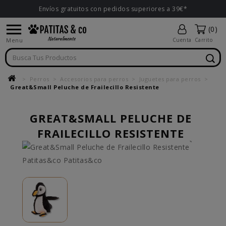
Envíos gratuitos con pedidos superiores a 39€*

(0)
Menu
Cuenta
Carrito
Perros
Accesorios para perros
Juguetes para perros
Great&Small Peluche de Frailecillo Resistente
GREAT&SMALL PELUCHE DE
FRAILECILLO RESISTENTE