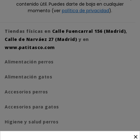
contenido útil. Puedes darte de baja en cualquier
momento (ver
política de privacidad
).
Tiendas físicas en
Calle Fuencarral 156 (Madrid)
,
Calle de Narváez 27 (Madrid)
y en
www.patitasco.com
Alimentación perros
Alimentación gatos
Accesorios perros
Accesorios para gatos
Higiene y salud perros
×
Higiene y salud gatos