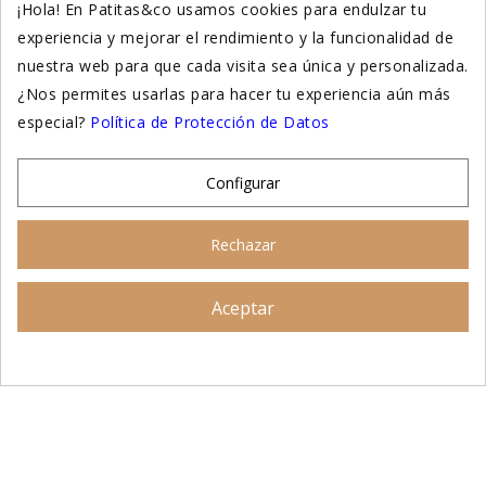
¡Hola! En Patitas&co usamos cookies para endulzar tu
experiencia y mejorar el rendimiento y la funcionalidad de
Suplementación natural
nuestra web para que cada visita sea única y personalizada.
Otros
¿Nos permites usarlas para hacer tu experiencia aún más
especial?
Política de Protección de Datos
Nuestras tiendas
Configurar
© 2026 - Patitas&co, Alimentación natural y
Rechazar
educación amable
Aceptar
Asesoramiento personalizado