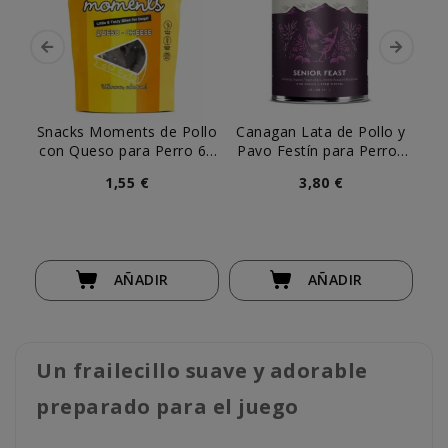
Snacks Moments de Pollo
Canagan Lata de Pollo y
Wi
con Queso para Perro 60
Pavo Festín para Perros
g
Seniors
1,55 €
3,80 €
AÑADIR
AÑADIR
Un frailecillo suave y adorable
preparado para el juego