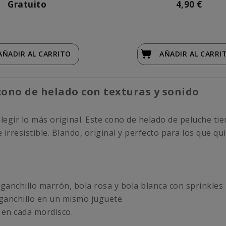
Gratuito
4,90 €
AÑADIR
AL CARRITO
AÑADIR
AL CARRI
cono de helado con texturas y sonido
gir lo más original. Este cono de helado de peluche tie
 irresistible. Blando, original y perfecto para los que 
 ganchillo marrón, bola rosa y bola blanca con sprinkles
ganchillo en un mismo juguete.
o en cada mordisco.