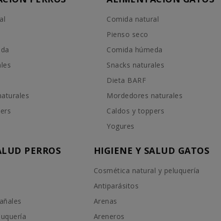
al
Comida natural
Pienso seco
eda
Comida húmeda
ales
Snacks naturales
Dieta BARF
aturales
Mordedores naturales
pers
Caldos y toppers
Yogures
SALUD PERROS
HIGIENE Y SALUD GATOS
Cosmética natural y peluquería
Antiparásitos
añales
Arenas
luquería
Areneros