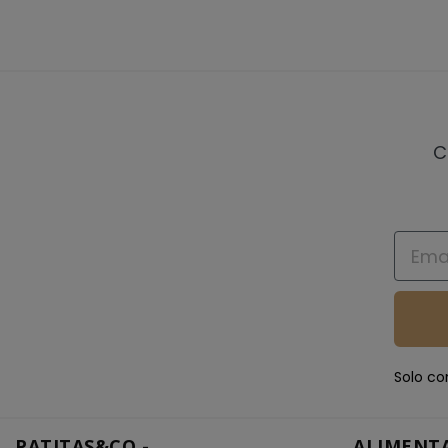
C
Email
Solo co
PATITAS&CO -
ALIMENT