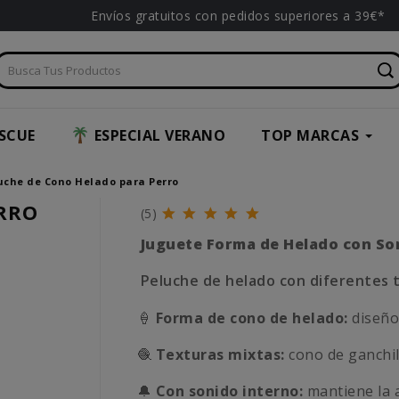
Envíos gratuitos con pedidos superiores a 39€*
SCUE
ESPECIAL VERANO
TOP MARCAS
uche de Cono Helado para Perro
RRO
(5)
Juguete Forma de Helado con So
Peluche de helado con diferentes 
🍦
Forma de cono de helado:
diseño 
🧶
Texturas mixtas:
cono de ganchill
🔔
Con sonido interno:
mantiene la a