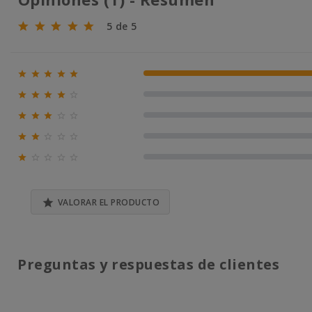
5 de 5





100% (1)





0% (0)





0% (0)





0% (0)





0% (0)

VALORAR EL PRODUCTO
Preguntas y respuestas de clientes