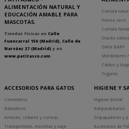
ALIMENTACIÓN NATURAL Y
Comida natur
EDUCACIÓN AMABLE PARA
Pienso seco
MASCOTAS.
Comida húm
Tiendas físicas en
Calle
Snacks natur
Fuencarral 156 (Madrid)
,
Calle de
Dieta BARF
Narváez 27 (Madrid)
y en
Mordedores n
www.patitasco.com
Caldos y top
Yogures
ACCESORIOS PARA GATOS
HIGIENE Y 
Comederos
Higiene dental
Bebederos
Antiparásitarios
Arneses, collares y correas
Empapadores y p
Transportines, mochilas y viaje
Accesorios de Pe