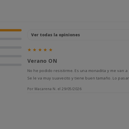





Verano ON
No he podido resistirme. Es una monadita y me van a quedar unas fotos muy chulas este verano en el jardín y la pisci.
Se le va muy suavecito y tiene buen tamaño. Lo pasa
Por Macarena N. el 29/05/2026