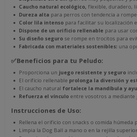
Caucho natural ecológico,
flexible, duradero, l
Dureza alta
para perros con tendencia a rompe
Color lila intenso
para facilitar su localización 
Dispone de un orificio rellenable
para usar co
Su diseño seguro
se rompe en trocitos para evit
Fabricada con materiales sostenibles:
una opc
✅Beneficios para tu Peludo:
Proporciona un
juego resistente y seguro
incl
El orificio rellenable
prolonga la diversión y e
El caucho natural
fortalece la mandíbula y ayu
Refuerza el vínculo
entre vosotros a mediante j
Instrucciones de Uso:
Rellena el orificio con snacks o comida húmeda 
Limpia la Dog Ball a mano o en la rejilla superior 