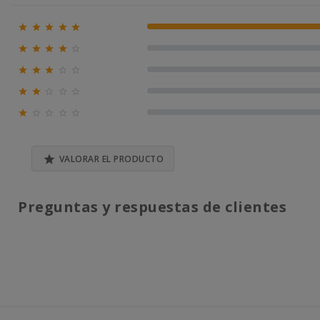





100% (1)





0% (0)





0% (0)





0% (0)





0% (0)

VALORAR EL PRODUCTO
Preguntas y respuestas de clientes