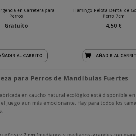
rgencia en Carretera para
Flamingo Pelota Dental de G
Perros
Perro 7cm
Gratuito
4,50 €
AÑADIR
AL CARRITO
AÑADIR
AL CARRI
reza para Perros de Mandíbulas Fuertes
Fabricada en caucho natural ecológico está disponible en
 el juego aun más emocionante. Hay para todos los tama
s.
queños) y
7 cm
(medianos y medianos-grandes con mandí