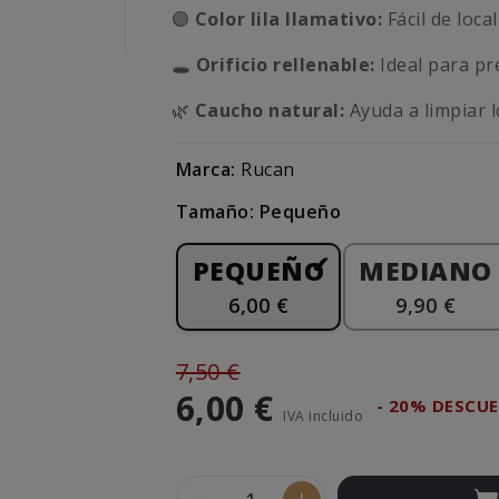
🟣
Color lila llamativo:
Fácil de loca
🕳️
Orificio rellenable:
Ideal para pr
🌿
Caucho natural:
Ayuda a limpiar l
Marca:
Rucan
Tamaño: Pequeño
PEQUEÑO
MEDIANO
6,00 €
9,90 €
7,50 €
6,00 €
- 20% DESCU
IVA incluido
-