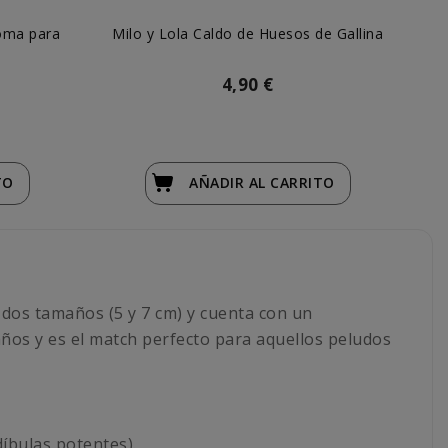
oma para
Milo y Lola Caldo de Huesos de Gallina
Mi
4,90 €
TO
AÑADIR
AL CARRITO
 dos tamaños (5 y 7 cm) y cuenta con un
ños y es el match perfecto para aquellos peludos
bulas potentes).