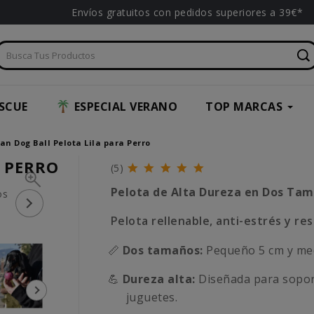
Envíos gratuitos con pedidos superiores a 39€*
SCUE
ESPECIAL VERANO
TOP MARCAS
an Dog Ball Pelota Lila para Perro
A PERRO
(5)
Pelota de Alta Dureza en Dos Ta
Pelota rellenable, anti-estrés y re
📏
Dos tamaños:
Pequeño 5 cm y med
💪
Dureza alta:
Diseñada para sopor
juguetes.