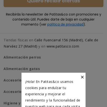
Quiero recibir ofertas
Recibirás la newsletter de Patitas&co con promociones y
contenido útil. Puedes darte de baja en cualquier
momento (ver
política de privacidad
).
Tiendas físicas en
Calle Fuencarral 156 (Madrid)
,
Calle de
Narváez 27 (Madrid)
y en
www.patitasco.com
Alimentación perros
Alimentación gatos
×
Accesorios perros
¡Hola! En Patitas&co usamos
cookies para endulzar tu
Accesorios para gatos
experiencia y mejorar el
rendimiento y la funcionalidad de
Higiene y salud perros
nuestra web para que cada visita