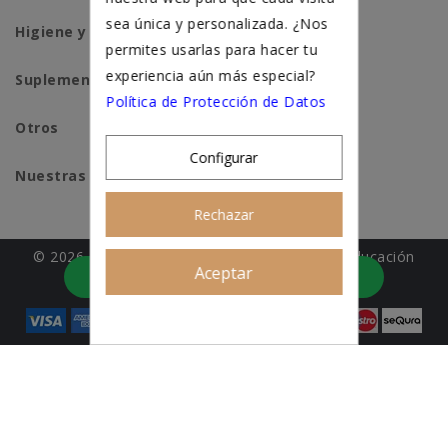
sea única y personalizada. ¿Nos
Higiene y salud gatos
permites usarlas para hacer tu
experiencia aún más especial?
Suplementación natural
Política de Protección de Datos
Otros
Configurar
Nuestras tiendas
Rechazar
© 2026 - Patitas&co, Alimentación natural y educación
Aceptar
Asesoramiento personalizado
amable