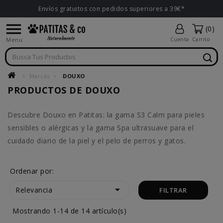
Envíos gratuitos con pedidos superiores a 39€*

(0)
Menu
Cuenta
Carrito
Marcas
DOUXO
PRODUCTOS DE DOUXO
Descubre Douxo en Patitas: la gama S3 Calm para pieles
sensibles o alérgicas y la gama Spa ultrasuave para el
cuidado diario de la piel y el pelo de perros y gatos.
Ordenar por:

Relevancia
FILTRAR
Mostrando 1-14 de 14 artículo(s)