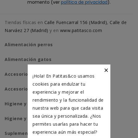
momento (ver
política de privacidad
).
Tiendas físicas en
Calle Fuencarral 156 (Madrid)
,
Calle de
Narváez 27 (Madrid)
y en
www.patitasco.com
Alimentación perros
Alimentación gatos
×
Accesorios perros
¡Hola! En Patitas&co usamos
cookies para endulzar tu
Accesorios para gatos
experiencia y mejorar el
rendimiento y la funcionalidad de
Higiene y salud perros
nuestra web para que cada visita
sea única y personalizada. ¿Nos
Higiene y salud gatos
permites usarlas para hacer tu
experiencia aún más especial?
Suplementación natural