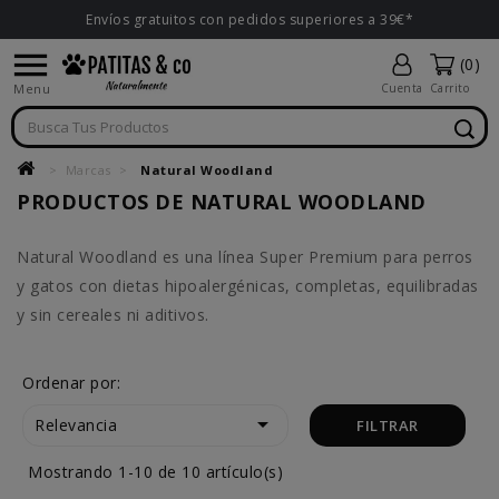
Envíos gratuitos con pedidos superiores a 39€*

(0)
Menu
Cuenta
Carrito
Marcas
Natural Woodland
PRODUCTOS DE NATURAL WOODLAND
Natural Woodland es una línea Super Premium para perros
y gatos con dietas hipoalergénicas, completas, equilibradas
y sin cereales ni aditivos.
Ordenar por:

Relevancia
FILTRAR
Mostrando 1-10 de 10 artículo(s)