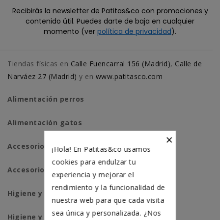
Recibirás la newsletter de Patitas&co con promociones y
contenido útil. Puedes darte de baja en cualquier
momento (ver
política de privacidad
).
Tiendas físicas en
Calle Fuencarral 156 (Madrid)
,
Calle de
Narváez 27 (Madrid)
y en
www.patitasco.com
Alimentación perros
Alimentación gatos
×
Accesorios perros
¡Hola! En Patitas&co usamos
cookies para endulzar tu
Accesorios para gatos
experiencia y mejorar el
rendimiento y la funcionalidad de
Higiene y salud perros
nuestra web para que cada visita
sea única y personalizada. ¿Nos
Higiene y salud gatos