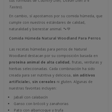
sus fórmulas de C
ountry Diet, Ocean Diet o 4
Tastes
).
En cambio, sí apostamos por su comida húmeda, que
cumple con nuestros estándares de calidad,
naturalidad y bienestar animal. 🐾💚
Comida Húmeda Natural Woodland Para Perros
Las recetas húmedas para perros de Natural
Woodland destacan por su composición basada en
proteína animal de alta calidad
, frutas, verduras y
hierbas seleccionadas. Cada combinación ha sido
creada para ser nutritiva y deliciosa,
sin aditivos
artificiale
s,
sin cereales
ni gluten. Algunas de
nuestras favoritas incluyen:
Jabalí con calabacín
Ganso con brócoli y zanahorias
Pato con albaricoque y trufa