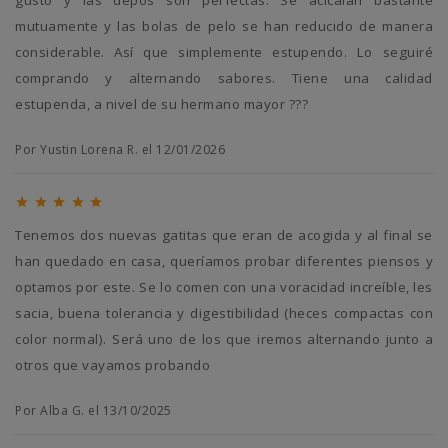
gusto y las depos son perfectas. Se acicalan bastante
mutuamente y las bolas de pelo se han reducido de manera
considerable. Así que simplemente estupendo. Lo seguiré
comprando y alternando sabores. Tiene una calidad
estupenda, a nivel de su hermano mayor ???
Por Yustin Lorena R. el 12/01/2026





Tenemos dos nuevas gatitas que eran de acogida y al final se
han quedado en casa, queríamos probar diferentes piensos y
optamos por este. Se lo comen con una voracidad increíble, les
sacia, buena tolerancia y digestibilidad (heces compactas con
color normal). Será uno de los que iremos alternando junto a
otros que vayamos probando
Por Alba G. el 13/10/2025