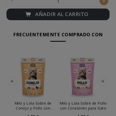
+
AÑADIR AL CARRITO
FRECUENTEMENTE COMPRADO CON
Milo y Lola Sobre de
Milo y Lola Sobre de Pollo
Le
Conejo y Pollo con
con Corazones para Gato
Arándanos para Gato