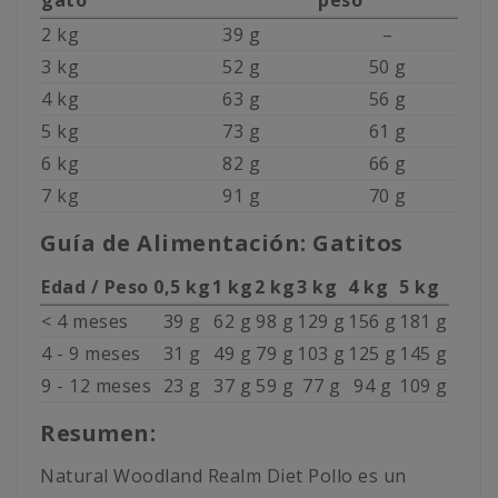
gato
peso
2 kg
39 g
–
3 kg
52 g
50 g
4 kg
63 g
56 g
5 kg
73 g
61 g
6 kg
82 g
66 g
7 kg
91 g
70 g
Guía de Alimentación: Gatitos
Edad / Peso
0,5 kg
1 kg
2 kg
3 kg
4 kg
5 kg
< 4 meses
39 g
62 g
98 g
129 g
156 g
181 g
4 - 9 meses
31 g
49 g
79 g
103 g
125 g
145 g
9 - 12 meses
23 g
37 g
59 g
77 g
94 g
109 g
Resumen:
Natural Woodland Realm Diet Pollo es un