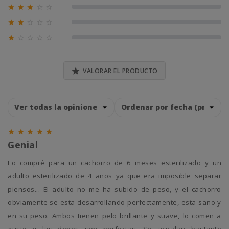





0% (0)





0% (0)





0% (0)

VALORAR EL PRODUCTO





Genial
Lo compré para un cachorro de 6 meses esterilizado y un
adulto esterilizado de 4 años ya que era imposible separar
piensos... El adulto no me ha subido de peso, y el cachorro
obviamente se esta desarrollando perfectamente, esta sano y
en su peso. Ambos tienen pelo brillante y suave, lo comen a