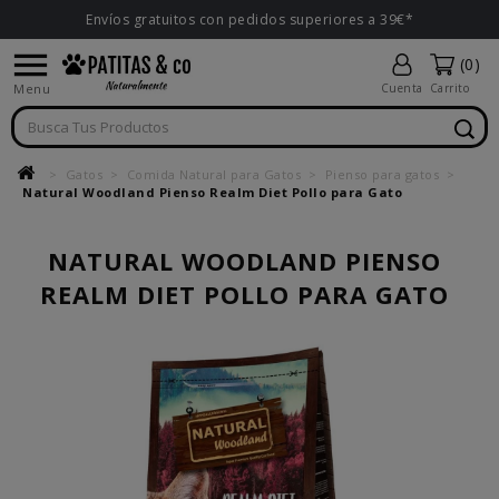
Envíos gratuitos con pedidos superiores a 39€*

(0)
Menu
Cuenta
Carrito
Gatos
Comida Natural para Gatos
Pienso para gatos
Natural Woodland Pienso Realm Diet Pollo para Gato
NATURAL WOODLAND PIENSO
REALM DIET POLLO PARA GATO