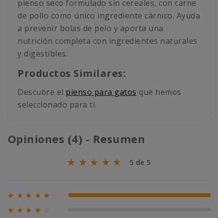
pienso seco formulado sin cereales, con carne
de pollo como único ingrediente cárnico. Ayuda
a prevenir bolas de pelo y aporta una
nutrición completa con ingredientes naturales
y digestibles.
Productos Similares:
Descubre el
pienso para gatos
que hemos
seleccionado para ti.
Opiniones (4) - Resumen
5 de 5





100% (4)





0% (0)