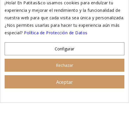
¡Hola! En Patitas&co usamos cookies para endulzar tu
experiencia y mejorar el rendimiento y la funcionalidad de
Suplementación natural
nuestra web para que cada visita sea única y personalizada.
Otros
¿Nos permites usarlas para hacer tu experiencia aún más
especial?
Política de Protección de Datos
Nuestras tiendas
Configurar
© 2026 - Patitas&co, Alimentación natural y
Rechazar
educación amable
Aceptar
Asesoramiento personalizado