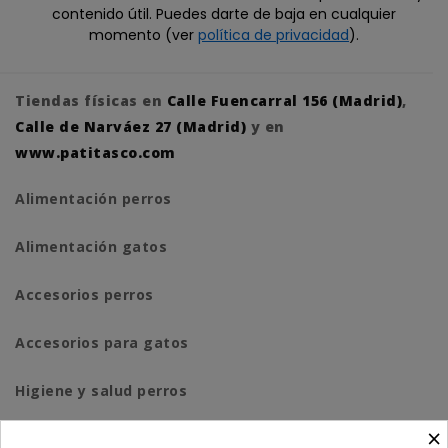
contenido útil. Puedes darte de baja en cualquier
momento (ver
política de privacidad
).
Tiendas físicas en
Calle Fuencarral 156 (Madrid)
,
Calle de Narváez 27 (Madrid)
y en
www.patitasco.com
Alimentación perros
Alimentación gatos
Accesorios perros
Accesorios para gatos
Higiene y salud perros
×
Higiene y salud gatos